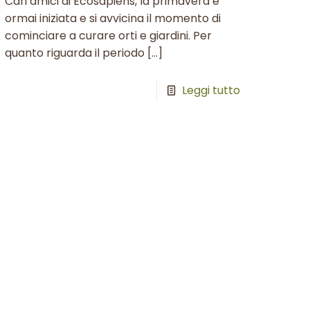
Cari amici di Ecosapiens, la primavera è
ormai iniziata e si avvicina il momento di
cominciare a curare orti e giardini. Per
quanto riguarda il periodo
[…]
Leggi tutto