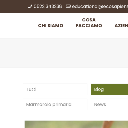
0522 343238
educational@ecosapiens.
COSA
CHI SIAMO
FACCIAMO
AZIE
Tutti
Blog
Marmorolo primaria
News