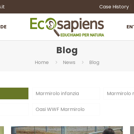
it
Case History
NDE
EN
Blog
Home
News
Blog
Marmirolo infanzia
Marmirolo 
Oasi WWF Marmirolo