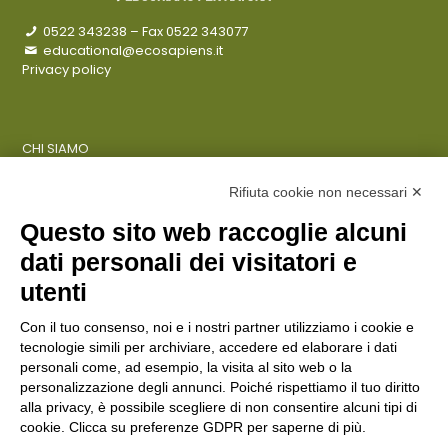
0522 343238
– Fax 0522 343077
educational@ecosapiens.it
Privacy policy
CHI SIAMO
COSA FACCIAMO
AZIENDE
Rifiuta cookie non necessari ✕
Questo sito web raccoglie alcuni
dati personali dei visitatori e
ENTI PUBBLICI
SCUOLE
utenti
CITTADINI E FAMIGLIE
Con il tuo consenso, noi e i nostri partner utilizziamo i cookie e
tecnologie simili per archiviare, accedere ed elaborare i dati
personali come, ad esempio, la visita al sito web o la
CONTATTI
personalizzazione degli annunci. Poiché rispettiamo il tuo diritto
Seguici su:
alla privacy, è possibile scegliere di non consentire alcuni tipi di
cookie. Clicca su preferenze GDPR per saperne di più.