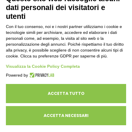
dati personali dei visitatori e
ENTI PUBBLICI
SCUOLE
utenti
CITTADINI E FAMIGLIE
Con il tuo consenso, noi e i nostri partner utilizziamo i cookie e
tecnologie simili per archiviare, accedere ed elaborare i dati
personali come, ad esempio, la visita al sito web o la
CONTATTI
personalizzazione degli annunci. Poiché rispettiamo il tuo diritto
Seguici su:
alla privacy, è possibile scegliere di non consentire alcuni tipi di
cookie. Clicca su preferenze GDPR per saperne di più.
Italiano
Visualizza la Cookie Policy Completa
Powered by
ECOSAPIENS è un marchio L’Ovile Cooperativa Sociale
© Cooperativa L’Ovile. Iscr.Reg.Imp.R.E. e P.IVA 01541120356 -
ACCETTA TUTTO
Albo Cooperative a mutualità prevalente n.A114164
ACCETTA NECESSARI