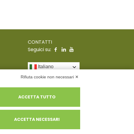
CONTATTI
Seguici su:
Italiano
Rifiuta cookie non necessari ✕
ACCETTA TUTTO
tualità prevalente n.A114164
ACCETTA NECESSARI