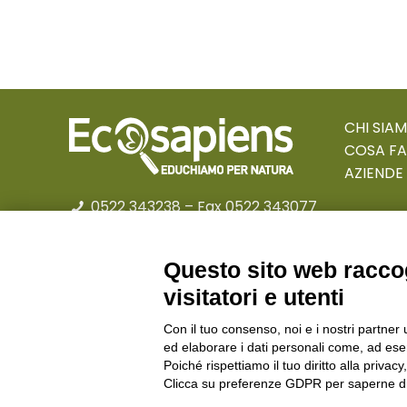
CHI SIA
COSA F
AZIENDE
0522 343238
– Fax 0522 343077
educational@ecosapiens.it
Privacy policy
Questo sito web raccog
visitatori e utenti
Con il tuo consenso, noi e i nostri partner 
© Cooperativa L’Ovile. Iscr
ed elaborare i dati personali come, ad esem
Poiché rispettiamo il tuo diritto alla privacy
Clicca su preferenze GDPR per saperne di