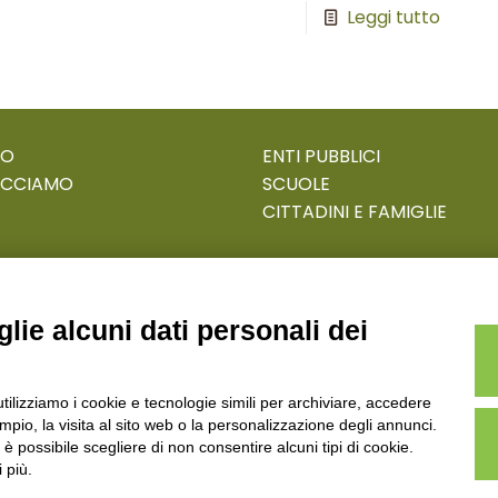
Leggi tutto
MO
ENTI PUBBLICI
ACCIAMO
SCUOLE
CITTADINI E FAMIGLIE
lie alcuni dati personali dei
ECOSAPIENS è un marchio L’Ovile Cooperativa Sociale
utilizziamo i cookie e tecnologie simili per archiviare, accedere
.Reg.Imp.R.E. e P.IVA 01541120356 - Albo Cooperative a mu
pio, la visita al sito web o la personalizzazione degli annunci.
, è possibile scegliere di non consentire alcuni tipi di cookie.
 più.