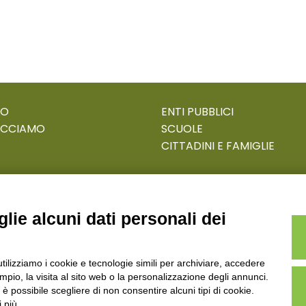
MO
ENTI PUBBLICI
ACCIAMO
SCUOLE
CITTADINI E FAMIGLIE
lie alcuni dati personali dei
ECOSAPIENS è un marchio L’Ovile Cooperativa Sociale
utilizziamo i cookie e tecnologie simili per archiviare, accedere
.Reg.Imp.R.E. e P.IVA 01541120356 - Albo Cooperative a mu
pio, la visita al sito web o la personalizzazione degli annunci.
, è possibile scegliere di non consentire alcuni tipi di cookie.
 più.