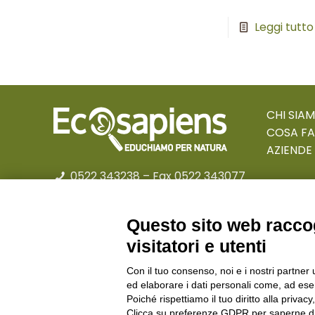
Leggi tutto
CHI SIA
COSA F
AZIENDE
0522 343238
– Fax 0522 343077
educational@ecosapiens.it
Privacy policy
Questo sito web raccog
visitatori e utenti
Con il tuo consenso, noi e i nostri partner 
© Cooperativa L’Ovile. Iscr
ed elaborare i dati personali come, ad esem
Poiché rispettiamo il tuo diritto alla privacy
Clicca su preferenze GDPR per saperne di