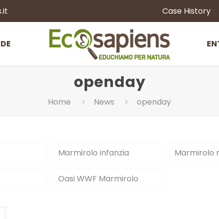
it
Case History
NDE
EN
openday
Home
News
openday
Marmirolo infanzia
Marmirolo 
Oasi WWF Marmirolo