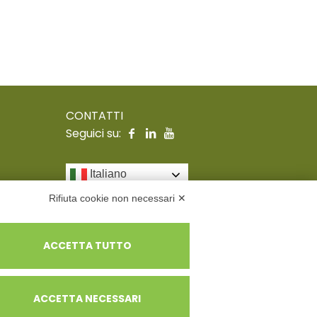
CONTATTI
Seguici su:
Italiano
Rifiuta cookie non necessari ✕
ACCETTA TUTTO
tualità prevalente n.A114164
ACCETTA NECESSARI