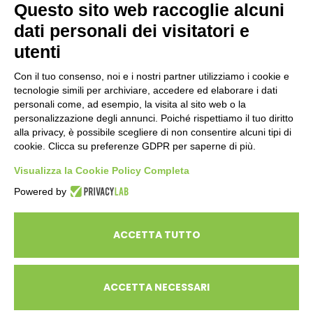
Questo sito web raccoglie alcuni
dati personali dei visitatori e
ENTI PUBBLICI
SCUOLE
utenti
CITTADINI E FAMIGLIE
Con il tuo consenso, noi e i nostri partner utilizziamo i cookie e
tecnologie simili per archiviare, accedere ed elaborare i dati
personali come, ad esempio, la visita al sito web o la
CONTATTI
personalizzazione degli annunci. Poiché rispettiamo il tuo diritto
Seguici su:
alla privacy, è possibile scegliere di non consentire alcuni tipi di
cookie. Clicca su preferenze GDPR per saperne di più.
Italiano
Visualizza la Cookie Policy Completa
Powered by
ECOSAPIENS è un marchio L’Ovile Cooperativa Sociale
© Cooperativa L’Ovile. Iscr.Reg.Imp.R.E. e P.IVA 01541120356 -
ACCETTA TUTTO
Albo Cooperative a mutualità prevalente n.A114164
ACCETTA NECESSARI