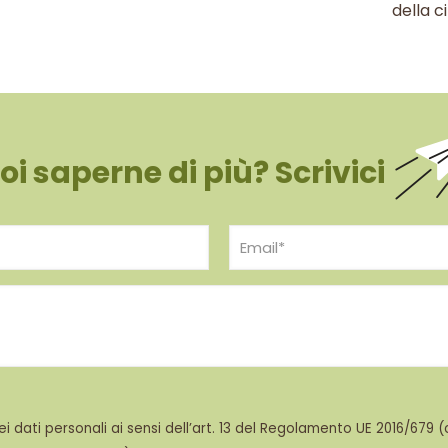
della c
oi saperne di più? Scrivici
dati personali ai sensi dell’art. 13 del Regolamento UE 2016/679 (c.