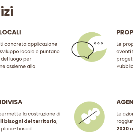
izi
 LOCALI
PROP
 Enti concreta applicazione
Le prop
i sviluppo locale e puntano
eventi 
e
del luogo per
progett
ne assieme alla
Pubblic
DIVISA
AGEN
permette la costruzione di
Le azio
li bisogni del territorio
,
raggiu
ca place-based.
2030
a