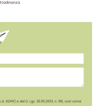
ittadinanza.
d. GDPR) e del D. Lgs. 30.06.2003, n. 196, così come