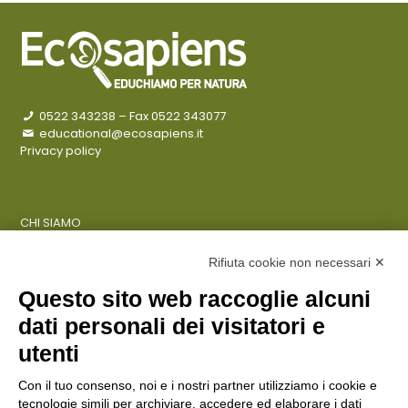
0522 343238
– Fax 0522 343077
educational@ecosapiens.it
Privacy policy
CHI SIAMO
COSA FACCIAMO
AZIENDE
Rifiuta cookie non necessari ✕
Questo sito web raccoglie alcuni
dati personali dei visitatori e
ENTI PUBBLICI
SCUOLE
utenti
CITTADINI E FAMIGLIE
Con il tuo consenso, noi e i nostri partner utilizziamo i cookie e
tecnologie simili per archiviare, accedere ed elaborare i dati