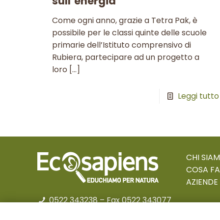
sull’energia
Come ogni anno, grazie a Tetra Pak, è
possibile per le classi quinte delle scuole
primarie dell’Istituto comprensivo di
Rubiera, partecipare ad un progetto a
loro
[…]
Leggi tutto
CHI SIA
COSA F
AZIENDE
0522 343238
– Fax 0522 343077
educational@ecosapiens.it