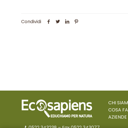
Condividi
CHI SIA
COSA F
AZIENDE
0522 343238
– Fax 0522 343077