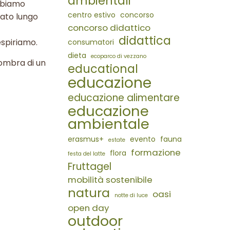
ambientali
Abbiamo
centro estivo
concorso
nato lungo
concorso didattico
didattica
espiriamo.
consumatori
dieta
ecoparco di vezzano
’ombra di un
educational
educazione
educazione alimentare
educazione
ambientale
erasmus+
evento
fauna
estate
formazione
flora
festa del latte
Fruttagel
mobilità sostenibile
natura
oasi
notte di luce
open day
outdoor