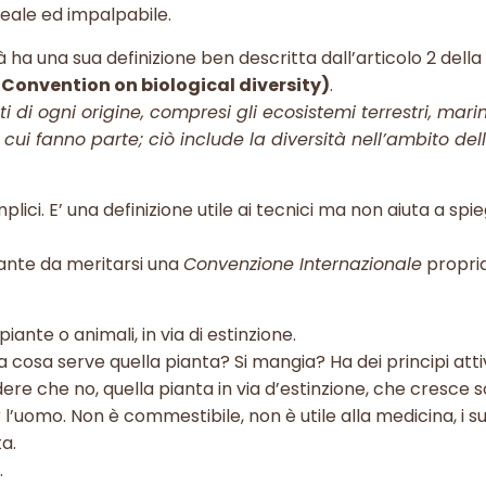
 reale ed impalpabile.
 ha una sua definizione ben descritta dall’articolo 2 della
 Convention on biological diversity)
.
i di ogni origine, compresi gli ecosistemi terrestri, marin
cui fanno parte; ciò include la diversità nell’ambito del
. E’ una definizione utile ai tecnici ma non aiuta a spie
.
tante da meritarsi una
Convenzione Internazionale
propria
ante o animali, in via di estinzione.
 cosa serve quella pianta? Si mangia? Ha dei principi attiv
ere che no, quella pianta in via d’estinzione, che cresce so
’uomo. Non è commestibile, non è utile alla medicina, i suo
ta.
.