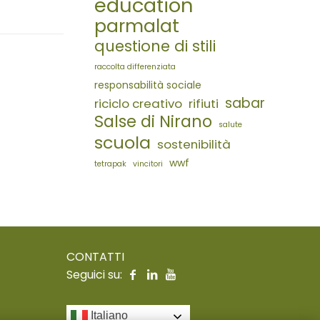
education
parmalat
questione di stili
raccolta differenziata
responsabilità sociale
sabar
riciclo creativo
rifiuti
Salse di Nirano
salute
scuola
sostenibilità
wwf
tetrapak
vincitori
CONTATTI
Seguici su:
Italiano