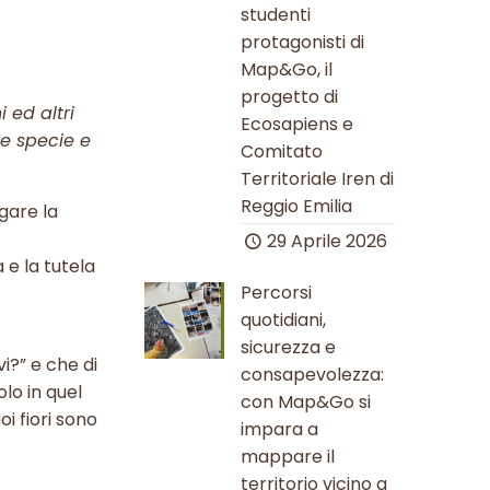
studenti
protagonisti di
Map&Go, il
progetto di
i ed altri
Ecosapiens e
le specie e
Comitato
Territoriale Iren di
Reggio Emilia
gare la
29 Aprile 2026
 e la tutela
Percorsi
quotidiani,
sicurezza e
i?” e che di
consapevolezza:
lo in quel
con Map&Go si
i fiori sono
impara a
mappare il
territorio vicino a