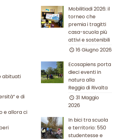
Mobilitiadi 2026: il
torneo che
premia i tragitti
casa-scuola più
attivi e sostenibili
16 Giugno 2026
Ecosapiens porta
dieci eventi in
 abituati
natura alla
Reggia di Rivalta
rsità” e di
31 Maggio
2026
 e allora ci
In bici tra scuola
beri
e territorio: 550
studentesse e