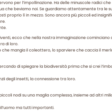
 servono per l’impollinazione. Ha delle minuscole radici ch
qua che beviamo noi. Se guardiamo attentamente tra le s
sti proprio lì in mezzo. Sono ancora più piccoli ed insignif
re.
nte.
iventi, ecco che nella nostra immaginazione cominciano a 
ra di loro.
lo che mangia il coleottero, lo sparviere che caccia il mer
 cercando di spiegare la biodiversità prima che si crei l’im
zii degli insetti, la connessione tra loro.
piccoli nodi su una maglia complessa, insieme ad altri milio
all’uomo ma tutti importanti.