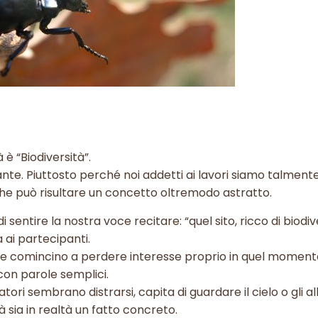
 è “Biodiversità”.
te. Piuttosto perché noi addetti ai lavori siamo talmente
che può risultare un concetto oltremodo astratto.
entire la nostra voce recitare: “quel sito, ricco di biodive
 ai partecipanti.
sone comincino a perdere interesse proprio in quel momento
con parole semplici.
tori sembrano distrarsi, capita di guardare il cielo o gli al
à sia in realtà un fatto concreto.