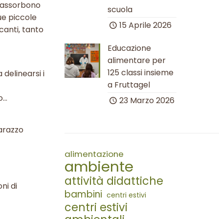
e assorbono
scuola
ue piccole
15 Aprile 2026
icanti, tanto
Educazione
alimentare per
125 classi insieme
delinearsi i
a Fruttagel
lo…
23 Marzo 2026
barazzo
alimentazione
ambiente
attività didattiche
ni di
bambini
centri estivi
centri estivi