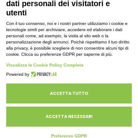
dati personali dei visitatori e
ENTI PUBBLICI
SCUOLE
utenti
CITTADINI E FAMIGLIE
Con il tuo consenso, noi e i nostri partner utilizziamo i cookie e
tecnologie simili per archiviare, accedere ed elaborare i dati
personali come, ad esempio, la visita al sito web o la
CONTATTI
personalizzazione degli annunci. Poiché rispettiamo il tuo diritto
Seguici su:
alla privacy, è possibile scegliere di non consentire alcuni tipi di
cookie. Clicca su preferenze GDPR per saperne di più.
Italiano
Visualizza la Cookie Policy Completa
Powered by
ECOSAPIENS è un marchio L’Ovile Cooperativa Sociale
© Cooperativa L’Ovile. Iscr.Reg.Imp.R.E. e P.IVA 01541120356 -
ACCETTA TUTTO
Albo Cooperative a mutualità prevalente n.A114164
ACCETTA NECESSARI
Preferenze GDPR