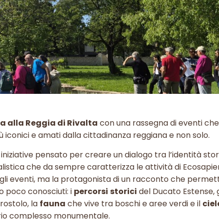
 alla Reggia di Rivalta
con una rassegna di eventi ch
 iconici e amati dalla cittadinanza reggiana e non solo.
niziative pensato per creare un dialogo tra l’identità stor
listica che da sempre caratterizza le attività di Ecosapie
egli eventi, ma la protagonista di un racconto che permet
o poco conosciuti: i
percorsi
storici
del Ducato Estense, 
rostolo, la
fauna
che vive tra boschi e aree verdi e il
ciel
nario complesso monumentale.