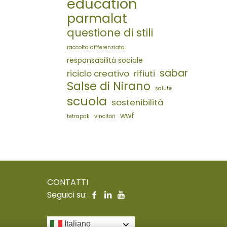
education
parmalat
questione di stili
raccolta differenziata
responsabilità sociale
sabar
riciclo creativo
rifiuti
Salse di Nirano
salute
scuola
sostenibilità
wwf
tetrapak
vincitori
CONTATTI
Seguici su:
Italiano