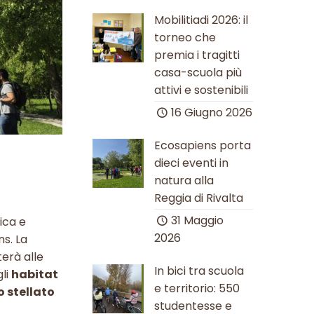
Mobilitiadi 2026: il
torneo che
premia i tragitti
casa-scuola più
attivi e sostenibili
16 Giugno 2026
Ecosapiens porta
dieci eventi in
e
natura alla
Reggia di Rivalta
31 Maggio
ica e
2026
ns. La
terà alle
In bici tra scuola
gli
habitat
e territorio: 550
o stellato
studentesse e