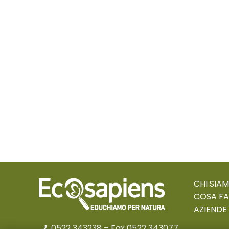
CHI SIA
COSA F
AZIENDE
0522 343238
– Fax 0522 343077