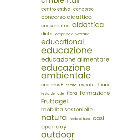
ambientali
centro estivo
concorso
concorso didattico
didattica
consumatori
dieta
ecoparco di vezzano
educational
educazione
educazione alimentare
educazione
ambientale
erasmus+
evento
fauna
estate
formazione
flora
festa del latte
Fruttagel
mobilità sostenibile
natura
oasi
notte di luce
open day
outdoor