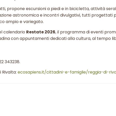
fatti, propone escursioni a piedi e in bicicletta, attività ser
zione astronomica e incontri divulgativi, tutti progettati p
lico ampio e variegato.
el calendario
Restate 2026
, il programma di eventi prom
dina con appuntamenti dedicati alla cultura, al tempo lib
22 343238.
i Rivalta:
ecosapiens.it/cittadini-e-famiglie/reggia-di-riv