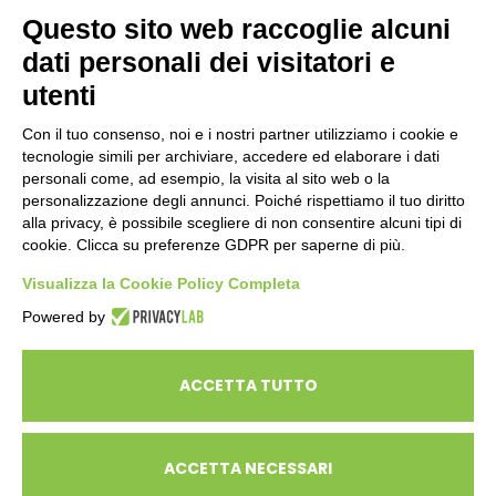
Questo sito web raccoglie alcuni
dati personali dei visitatori e
ENTI PUBBLICI
SCUOLE
utenti
CITTADINI E FAMIGLIE
Con il tuo consenso, noi e i nostri partner utilizziamo i cookie e
tecnologie simili per archiviare, accedere ed elaborare i dati
personali come, ad esempio, la visita al sito web o la
CONTATTI
personalizzazione degli annunci. Poiché rispettiamo il tuo diritto
Seguici su:
alla privacy, è possibile scegliere di non consentire alcuni tipi di
cookie. Clicca su preferenze GDPR per saperne di più.
Italiano
Visualizza la Cookie Policy Completa
Powered by
ECOSAPIENS è un marchio L’Ovile Cooperativa Sociale
© Cooperativa L’Ovile. Iscr.Reg.Imp.R.E. e P.IVA 01541120356 -
ACCETTA TUTTO
Albo Cooperative a mutualità prevalente n.A114164
ACCETTA NECESSARI