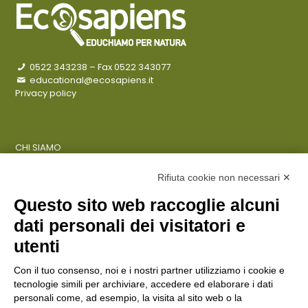
0522 343238
– Fax 0522 343077
educational@ecosapiens.it
Privacy policy
CHI SIAMO
COSA FACCIAMO
AZIENDE
Rifiuta cookie non necessari ✕
Questo sito web raccoglie alcuni
dati personali dei visitatori e
ENTI PUBBLICI
SCUOLE
utenti
CITTADINI E FAMIGLIE
Con il tuo consenso, noi e i nostri partner utilizziamo i cookie e
tecnologie simili per archiviare, accedere ed elaborare i dati
personali come, ad esempio, la visita al sito web o la