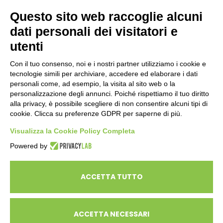
Questo sito web raccoglie alcuni
dati personali dei visitatori e
ENTI PUBBLICI
SCUOLE
utenti
CITTADINI E FAMIGLIE
Con il tuo consenso, noi e i nostri partner utilizziamo i cookie e
tecnologie simili per archiviare, accedere ed elaborare i dati
personali come, ad esempio, la visita al sito web o la
CONTATTI
personalizzazione degli annunci. Poiché rispettiamo il tuo diritto
Seguici su:
alla privacy, è possibile scegliere di non consentire alcuni tipi di
cookie. Clicca su preferenze GDPR per saperne di più.
Italiano
Visualizza la Cookie Policy Completa
Powered by
ECOSAPIENS è un marchio L’Ovile Cooperativa Sociale
© Cooperativa L’Ovile. Iscr.Reg.Imp.R.E. e P.IVA 01541120356 -
ACCETTA TUTTO
Albo Cooperative a mutualità prevalente n.A114164
ACCETTA NECESSARI