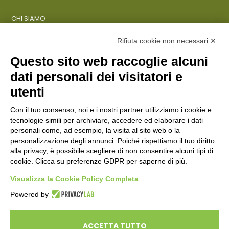
CHI SIAMO
COSA FACCIAMO
AZIENDE
Rifiuta cookie non necessari ✕
Questo sito web raccoglie alcuni
dati personali dei visitatori e
ENTI PUBBLICI
SCUOLE
utenti
CITTADINI E FAMIGLIE
Con il tuo consenso, noi e i nostri partner utilizziamo i cookie e
tecnologie simili per archiviare, accedere ed elaborare i dati
personali come, ad esempio, la visita al sito web o la
CONTATTI
personalizzazione degli annunci. Poiché rispettiamo il tuo diritto
Seguici su:
alla privacy, è possibile scegliere di non consentire alcuni tipi di
cookie. Clicca su preferenze GDPR per saperne di più.
Italiano
Visualizza la Cookie Policy Completa
Powered by
ECOSAPIENS è un marchio L’Ovile Cooperativa Sociale
© Cooperativa L’Ovile. Iscr.Reg.Imp.R.E. e P.IVA 01541120356 -
ACCETTA TUTTO