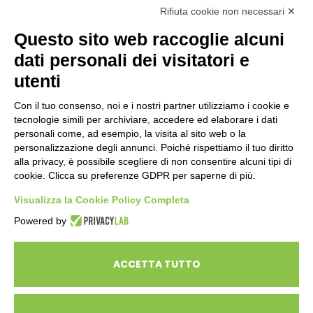
AZIENDE
Rifiuta cookie non necessari ✕
Questo sito web raccoglie alcuni
dati personali dei visitatori e
ENTI PUBBLICI
SCUOLE
utenti
CITTADINI E FAMIGLIE
Con il tuo consenso, noi e i nostri partner utilizziamo i cookie e
tecnologie simili per archiviare, accedere ed elaborare i dati
personali come, ad esempio, la visita al sito web o la
CONTATTI
personalizzazione degli annunci. Poiché rispettiamo il tuo diritto
Seguici su:
alla privacy, è possibile scegliere di non consentire alcuni tipi di
cookie. Clicca su preferenze GDPR per saperne di più.
Italiano
Visualizza la Cookie Policy Completa
Powered by
ECOSAPIENS è un marchio L’Ovile Cooperativa Sociale
© Cooperativa L’Ovile. Iscr.Reg.Imp.R.E. e P.IVA 01541120356 -
ACCETTA TUTTO
Albo Cooperative a mutualità prevalente n.A114164