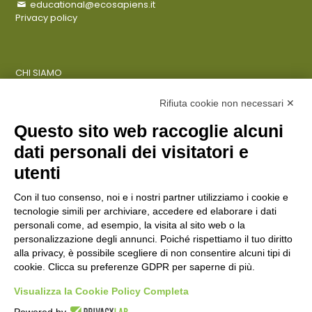
educational@ecosapiens.it
Privacy policy
CHI SIAMO
COSA FACCIAMO
AZIENDE
Rifiuta cookie non necessari ✕
Questo sito web raccoglie alcuni
dati personali dei visitatori e
ENTI PUBBLICI
SCUOLE
utenti
CITTADINI E FAMIGLIE
Con il tuo consenso, noi e i nostri partner utilizziamo i cookie e
tecnologie simili per archiviare, accedere ed elaborare i dati
personali come, ad esempio, la visita al sito web o la
CONTATTI
personalizzazione degli annunci. Poiché rispettiamo il tuo diritto
Seguici su:
alla privacy, è possibile scegliere di non consentire alcuni tipi di
cookie. Clicca su preferenze GDPR per saperne di più.
Italiano
Visualizza la Cookie Policy Completa