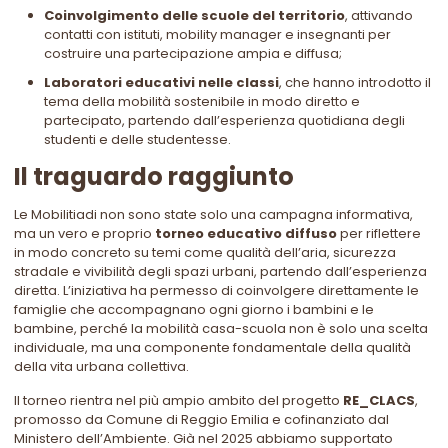
Coinvolgimento delle scuole del territorio
, attivando
contatti con istituti, mobility manager e insegnanti per
costruire una partecipazione ampia e diffusa;
Laboratori educativi nelle classi
, che hanno introdotto il
tema della mobilità sostenibile in modo diretto e
partecipato, partendo dall’esperienza quotidiana degli
studenti e delle studentesse.
Il traguardo raggiunto
Le Mobilitiadi non sono state solo una campagna informativa,
ma un vero e proprio
torneo educativo diffuso
per riflettere
in modo concreto su temi come qualità dell’aria, sicurezza
stradale e vivibilità degli spazi urbani, partendo dall’esperienza
diretta. L’iniziativa ha permesso di coinvolgere direttamente le
famiglie che accompagnano ogni giorno i bambini e le
bambine, perché la mobilità casa-scuola non è solo una scelta
individuale, ma una componente fondamentale della qualità
della vita urbana collettiva.
Il torneo rientra nel più ampio ambito del progetto
RE_CLACS
,
promosso da Comune di Reggio Emilia e cofinanziato dal
Ministero dell’Ambiente. Già nel 2025 abbiamo supportato