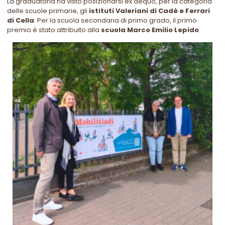
La graduatoria ha visto posizionarsi ex aequo, per la categoria
delle scuole primarie, gli
istituti Valeriani di Cadè e Ferrari
di Cella
. Per la scuola secondaria di primo grado, il primo
premio è stato attribuito alla
scuola Marco Emilio Lepido
.