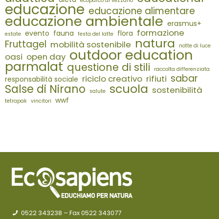
ecoparco di vezzano
educazione
educazione alimentare
educazione ambientale
erasmus+
formazione
evento
fauna
flora
estate
festa del latte
natura
Fruttagel
mobilità sostenibile
notte di luce
outdoor education
oasi
open day
parmalat
questione di stili
raccolta differenziata
sabar
riciclo creativo
rifiuti
responsabilità sociale
scuola
Salse di Nirano
sostenibilità
salute
wwf
tetrapak
vincitori
0522 343238
– Fax 0522 343077