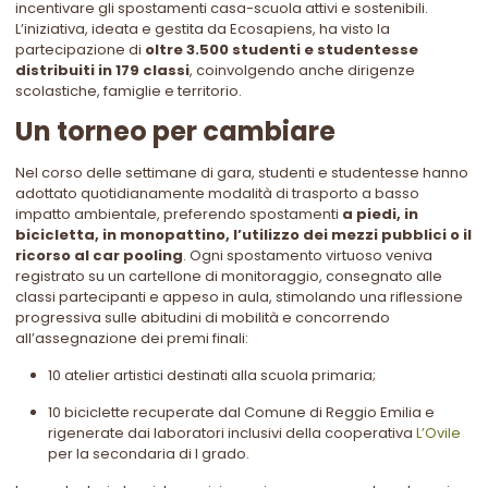
incentivare gli spostamenti casa-scuola attivi e sostenibili.
L’iniziativa, ideata e gestita da Ecosapiens, ha visto la
partecipazione di
oltre 3.500 studenti e studentesse
distribuiti in 179 classi
, coinvolgendo anche dirigenze
scolastiche, famiglie e territorio.
Un torneo per cambiare
Nel corso delle settimane di gara, studenti e studentesse hanno
adottato quotidianamente modalità di trasporto a basso
impatto ambientale, preferendo spostamenti
a piedi, in
bicicletta, in monopattino, l’utilizzo dei mezzi pubblici o il
ricorso al car pooling
. Ogni spostamento virtuoso veniva
registrato su un cartellone di monitoraggio, consegnato alle
classi partecipanti e appeso in aula, stimolando una riflessione
progressiva sulle abitudini di mobilità e concorrendo
all’assegnazione dei premi finali:
10 atelier artistici destinati alla scuola primaria;
10 biciclette recuperate dal Comune di Reggio Emilia e
rigenerate dai laboratori inclusivi della cooperativa
L’Ovile
per la secondaria di I grado.