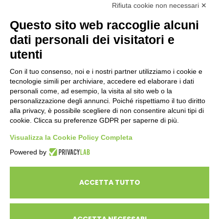
AZIENDE
Rifiuta cookie non necessari ✕
Questo sito web raccoglie alcuni
dati personali dei visitatori e
ENTI PUBBLICI
SCUOLE
utenti
CITTADINI E FAMIGLIE
Con il tuo consenso, noi e i nostri partner utilizziamo i cookie e
tecnologie simili per archiviare, accedere ed elaborare i dati
personali come, ad esempio, la visita al sito web o la
CONTATTI
personalizzazione degli annunci. Poiché rispettiamo il tuo diritto
Seguici su:
alla privacy, è possibile scegliere di non consentire alcuni tipi di
cookie. Clicca su preferenze GDPR per saperne di più.
Italiano
Visualizza la Cookie Policy Completa
Powered by
ECOSAPIENS è un marchio L’Ovile Cooperativa Sociale
© Cooperativa L’Ovile. Iscr.Reg.Imp.R.E. e P.IVA 01541120356 -
ACCETTA TUTTO
Albo Cooperative a mutualità prevalente n.A114164