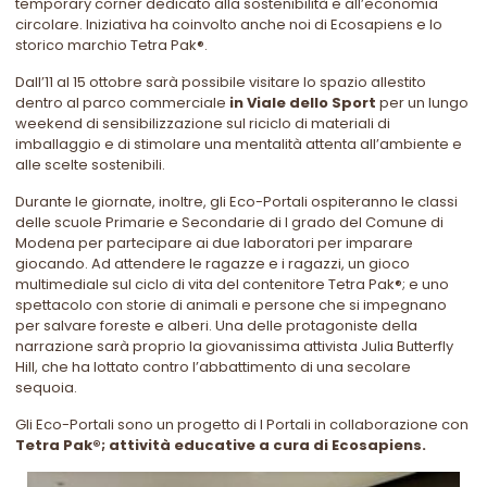
temporary corner dedicato alla sostenibilità e all’economia
circolare. Iniziativa ha coinvolto anche noi di Ecosapiens e lo
storico marchio Tetra Pak®.
Dall’11 al 15 ottobre sarà possibile visitare lo spazio allestito
dentro al parco commerciale
in Viale dello Sport
per un lungo
weekend di sensibilizzazione su
l riciclo di materiali di
imballaggio e di stimolare una mentalità attenta all’ambiente e
alle scelte sostenibili.
Durante le giornate, inoltre, gli Eco-Portali ospiteranno le classi
delle scuole Primarie e Secondarie di I grado del Comune di
Modena per partecipare ai due laboratori per imparare
giocando. Ad attendere le ragazze e i ragazzi, un gioco
multimediale sul ciclo di vita del contenitore Tetra Pak®; e uno
spettacolo con storie di animali e persone che si impegnano
per salvare foreste e alberi. Una delle protagoniste della
narrazione sarà proprio la giovanissima attivista Julia Butterfly
Hill, che ha lottato contro l’abbattimento di una secolare
sequoia.
Gli Eco-Portali sono un progetto di I Portali in collaborazione con
Tetra Pak®; attività educative a cura di Ecosapiens.