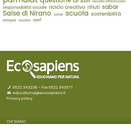
questione di stili
raccolta differenziata
sabar
riciclo creativo
rifiuti
responsabilità sociale
scuola
Salse di Nirano
sostenibilità
salute
wwf
tetrapak
vincitori
0522 343238
– Fax 0522 343077
educational@ecosapiens.it
Privacy policy
CHI SIAMO
COSA FACCIAMO