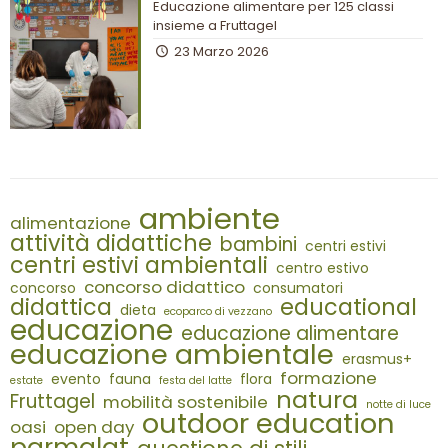
Educazione alimentare per 125 classi
insieme a Fruttagel
23 Marzo 2026
ambiente
alimentazione
attività didattiche
bambini
centri estivi
centri estivi ambientali
centro estivo
concorso didattico
concorso
consumatori
didattica
educational
dieta
ecoparco di vezzano
educazione
educazione alimentare
educazione ambientale
erasmus+
formazione
evento
fauna
flora
estate
festa del latte
natura
Fruttagel
mobilità sostenibile
notte di luce
outdoor education
oasi
open day
parmalat