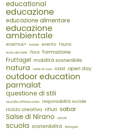
educational
educazione
educazione alimentare
educazione
ambientale
erasmus+
evento
fauna
estate
formazione
flora
festa del latte
Fruttagel
mobilità sostenibile
natura
oasi
open day
notte di luce
outdoor education
parmalat
questione di stili
responsabilità sociale
raccolta differenziata
sabar
riciclo creativo
rifiuti
Salse di Nirano
salute
scuola
sostenibilità
tetrapak