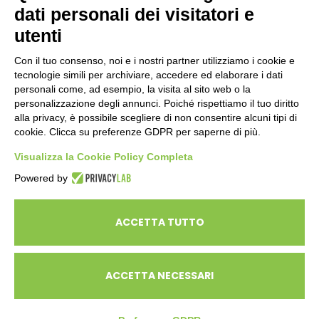
dati personali dei visitatori e
ENTI PUBBLICI
SCUOLE
utenti
CITTADINI E FAMIGLIE
Con il tuo consenso, noi e i nostri partner utilizziamo i cookie e
tecnologie simili per archiviare, accedere ed elaborare i dati
personali come, ad esempio, la visita al sito web o la
CONTATTI
personalizzazione degli annunci. Poiché rispettiamo il tuo diritto
Seguici su:
alla privacy, è possibile scegliere di non consentire alcuni tipi di
cookie. Clicca su preferenze GDPR per saperne di più.
Italiano
Visualizza la Cookie Policy Completa
Powered by
ECOSAPIENS è un marchio L’Ovile Cooperativa Sociale
© Cooperativa L’Ovile. Iscr.Reg.Imp.R.E. e P.IVA 01541120356 -
ACCETTA TUTTO
Albo Cooperative a mutualità prevalente n.A114164
ACCETTA NECESSARI