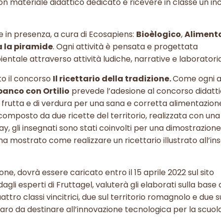
con materiale didattico dedicato e ricevere in classe un i
e in presenza, a cura di Ecosapiens:
Bioèlogico
,
Alimenta
 la piramide
. Ogni attività è pensata e progettata
tale attraverso attività ludiche, narrative e laboratoria
to il concorso
Il ricettario della tradizione.
Come ogni an
banco con Ortilio
prevede l’adesione al concorso didattic
rutta e di verdura per una sana e corretta alimentazion
composto da due ricette del territorio, realizzata con una
y, gli insegnati sono stati coinvolti per una dimostrazion
a ha mostrato come realizzare un ricettario illustrato all’in
, dovrà essere caricato entro il 15 aprile 2022 sul sito
agli esperti di Fruttagel, valuterà gli elaborati sulla base 
o classi vincitrici, due sul territorio romagnolo e due su
aro da destinare all’innovazione tecnologica per la scuola