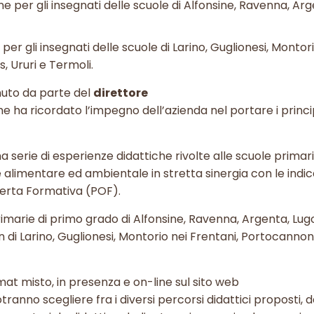
ine per gli insegnati delle scuole di Alfonsine, Ravenna, Ar
 per gli insegnati delle scuole di
Larino, Guglionesi, Montori
, Ururi e Termoli.
enuto da parte del
direttore
che ha ricordato l’impegno dell’azienda nel portare i princi
una serie di esperienze didattiche rivolte alle scuole primar
alimentare ed ambientale in stretta sinergia con le indic
fferta Formativa (POF).
imarie di primo grado di Alfonsine, Ravenna, Argenta, Lug
 di Larino, Guglionesi, Montorio nei Frentani, Portocannon
rmat misto, in presenza e on-line sul sito web
otranno scegliere fra i diversi percorsi didattici proposti, 