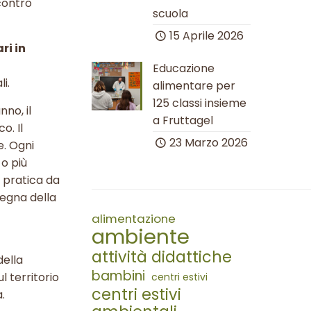
ncontro
scuola
15 Aprile 2026
ri in
Educazione
li.
alimentare per
125 classi insieme
no, il
a Fruttagel
o. Il
23 Marzo 2026
e. Ogni
 o più
e pratica da
segna della
alimentazione
ambiente
attività didattiche
della
bambini
l territorio
centri estivi
centri estivi
.