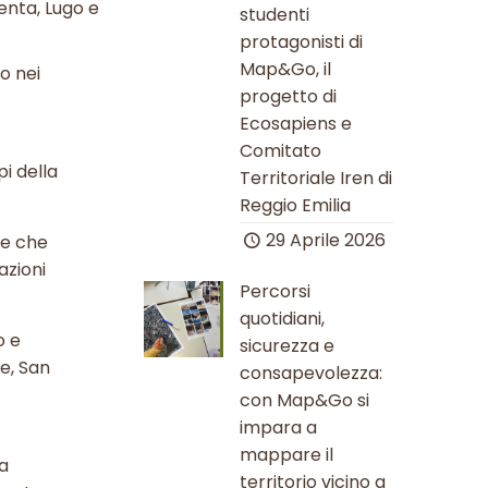
genta, Lugo e
studenti
protagonisti di
Map&Go, il
o nei
progetto di
Ecosapiens e
Comitato
pi della
Territoriale Iren di
Reggio Emilia
29 Aprile 2026
ie che
azioni
Percorsi
quotidiani,
o e
sicurezza e
e, San
consapevolezza:
con Map&Go si
impara a
mappare il
da
territorio vicino a