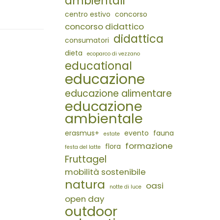
ambientali
centro estivo
concorso
concorso didattico
didattica
consumatori
dieta
ecoparco di vezzano
educational
educazione
educazione alimentare
educazione
ambientale
erasmus+
evento
fauna
estate
formazione
flora
festa del latte
Fruttagel
mobilità sostenibile
natura
oasi
notte di luce
open day
outdoor