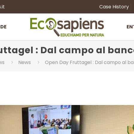
it
Case History
NDE
EN
ttagel : Dal campo al banco
ws
News
Open Day Fruttagel : Dal campo al ban