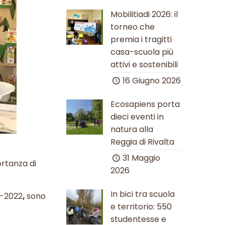
Mobilitiadi 2026: il
torneo che
premia i tragitti
casa-scuola più
attivi e sostenibili
16 Giugno 2026
Ecosapiens porta
dieci eventi in
natura alla
Reggia di Rivalta
31 Maggio
ortanza di
2026
In bici tra scuola
1-2022
,
sono
e territorio: 550
studentesse e