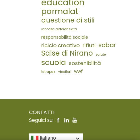
education
parmalat
questione di stili
raccolta differenziata
responsabilità sociale
sabar
riciclo creativo
rifiuti
Salse di Nirano
salute
scuola
sostenibilità
wwf
tetrapak
vincitori
CONTATTI
Seguici su:
Italiano