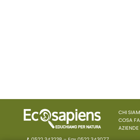
CHI SIA
COSA F
AZIENDE
0522 343238
– Fax 0522 343077