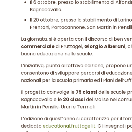
Il 6 ottobre, presso lo stabilimento di Alfons
Bagnacavallo.
Il 20 ottobre, presso lo stabilimento di
Larino
Frentani, Portocannone, San Martin in Pensilis
La giornata, si è aperta con il discorso di ben v
commerciale
di Fruttagel,
Giorgio Alberani
, 
buona educazione nelle scuole.
L’iniziativa, giunta all’ottava edizione, propone 
consentono di sviluppare percorsi di educazione 
nazionali per la scuola primaria ed i Piani dell’O
Il progetto coinvolge le
75 classi
delle scuole pr
Bagnacavallo e le
20 classi
del Molise nei comun
Martin in Pensilis, Ururi e Termoli.
L’edizione di quest’anno si caratterizza per il fo
dedicato
educational.fruttagel.it
. Gli insegnati p