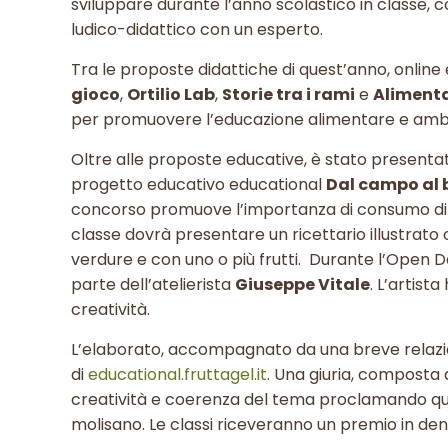
sviluppare durante l’anno scolastico in classe, 
ludico-didattico con un esperto.
Tra le proposte didattiche di quest’anno, online 
gioco
,
Ortilio Lab
,
Storie tra i rami
e
Alimenta
per promuovere l’educazione alimentare e ambien
Oltre alle proposte educative, è stato presenta
progetto educativo educational
Dal campo al 
concorso promuove l’importanza di consumo di f
classe dovrà presentare un ricettario illustrato 
verdure e con uno o più frutti. Durante l’Open Da
parte dell’atelierista
Giuseppe Vitale
. L’artist
creatività.
L’elaborato, accompagnato da una breve relazione
di
educational.fruttagel.it
. Una giuria, composta d
creatività e coerenza del tema proclamando quattr
molisano. Le classi riceveranno un premio in den