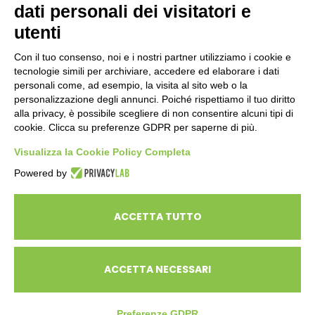
dati personali dei visitatori e
ENTI PUBBLICI
SCUOLE
utenti
CITTADINI E FAMIGLIE
Con il tuo consenso, noi e i nostri partner utilizziamo i cookie e
tecnologie simili per archiviare, accedere ed elaborare i dati
personali come, ad esempio, la visita al sito web o la
CONTATTI
personalizzazione degli annunci. Poiché rispettiamo il tuo diritto
Seguici su:
alla privacy, è possibile scegliere di non consentire alcuni tipi di
cookie. Clicca su preferenze GDPR per saperne di più.
Italiano
Visualizza la Cookie Policy Completa
Powered by
ECOSAPIENS è un marchio L’Ovile Cooperativa Sociale
© Cooperativa L’Ovile. Iscr.Reg.Imp.R.E. e P.IVA 01541120356 -
ACCETTA TUTTO
Albo Cooperative a mutualità prevalente n.A114164
ACCETTA NECESSARI
Preferenze GDPR