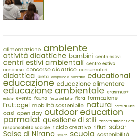
ambiente
alimentazione
attività didattiche
bambini
centri estivi
centri estivi ambientali
centro estivo
concorso didattico
concorso
consumatori
didattica
educational
dieta
ecoparco di vezzano
educazione
educazione alimentare
educazione ambientale
erasmus+
formazione
evento
fauna
flora
estate
festa del latte
natura
Fruttagel
mobilità sostenibile
notte di luce
outdoor education
oasi
open day
parmalat
questione di stili
raccolta differenziata
sabar
riciclo creativo
rifiuti
responsabilità sociale
scuola
Salse di Nirano
sostenibilità
salute