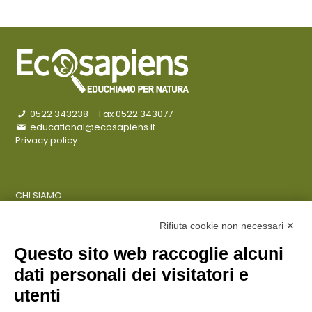
0522 343238
– Fax 0522 343077
educational@ecosapiens.it
Privacy policy
CHI SIAMO
COSA FACCIAMO
AZIENDE
Rifiuta cookie non necessari ✕
Questo sito web raccoglie alcuni
dati personali dei visitatori e
ENTI PUBBLICI
SCUOLE
utenti
CITTADINI E FAMIGLIE