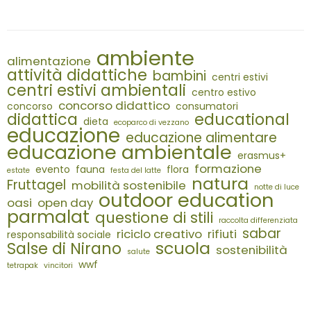
ambiente
alimentazione
attività didattiche
bambini
centri estivi
centri estivi ambientali
centro estivo
concorso didattico
concorso
consumatori
didattica
educational
dieta
ecoparco di vezzano
educazione
educazione alimentare
educazione ambientale
erasmus+
formazione
evento
fauna
flora
estate
festa del latte
natura
Fruttagel
mobilità sostenibile
notte di luce
outdoor education
oasi
open day
parmalat
questione di stili
raccolta differenziata
sabar
riciclo creativo
rifiuti
responsabilità sociale
scuola
Salse di Nirano
sostenibilità
salute
wwf
tetrapak
vincitori