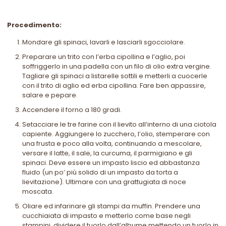
Procedimento:
Mondare gli spinaci, lavarli e lasciarli sgocciolare.
Preparare un trito con l’erba cipollina e l’aglio, poi
soffriggerlo in una padella con un filo di olio extra vergine.
Tagliare gli spinaci a listarelle sottili e metterli a cuocerle
con il trito di aglio ed erba cipollina. Fare ben appassire,
salare e pepare.
Accendere il forno a 180 gradi.
Setacciare le tre farine con il lievito all’interno di una ciotola
capiente. Aggiungere lo zucchero, l’olio, stemperare con
una frusta e poco alla volta, continuando a mescolare,
versare il latte, il sale, la curcuma, il parmigiano e gli
spinaci. Deve essere un impasto liscio ed abbastanza
fluido (un po’ più solido di un impasto da torta a
lievitazione). Ultimare con una grattugiata di noce
moscata.
Oliare ed infarinare gli stampi da muffin. Prendere una
cucchiaiata di impasto e metterlo come base negli
stampini, dividere il tuorlo dall’albume mettendo un tuorlo in