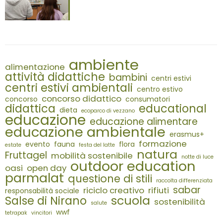
ambiente
alimentazione
attività didattiche
bambini
centri estivi
centri estivi ambientali
centro estivo
concorso didattico
concorso
consumatori
didattica
educational
dieta
ecoparco di vezzano
educazione
educazione alimentare
educazione ambientale
erasmus+
formazione
evento
fauna
flora
estate
festa del latte
natura
Fruttagel
mobilità sostenibile
notte di luce
outdoor education
oasi
open day
parmalat
questione di stili
raccolta differenziata
sabar
riciclo creativo
rifiuti
responsabilità sociale
scuola
Salse di Nirano
sostenibilità
salute
wwf
tetrapak
vincitori