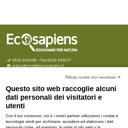
0522 343238
– Fax 0522 343077
educational@ecosapiens.it
Privacy policy
Rifiuta cookie non necessari ✕
Questo sito web raccoglie alcuni
CHI SIAMO
dati personali dei visitatori e
COSA FACCIAMO
utenti
AZIENDE
Con il tuo consenso, noi e i nostri partner utilizziamo i cookie e
tecnologie simili per archiviare, accedere ed elaborare i dati
ENTI PUBBLICI
personali come, ad esempio, la visita al sito web o la