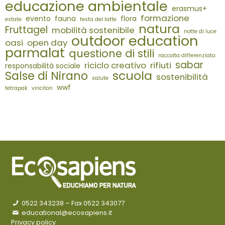
educazione ambientale
erasmus+
formazione
evento
fauna
flora
estate
festa del latte
natura
Fruttagel
mobilità sostenibile
notte di luce
outdoor education
oasi
open day
parmalat
questione di stili
raccolta differenziata
sabar
riciclo creativo
rifiuti
responsabilità sociale
scuola
Salse di Nirano
sostenibilità
salute
wwf
tetrapak
vincitori
0522 343238
– Fax 0522 343077
educational@ecosapiens.it
Privacy policy