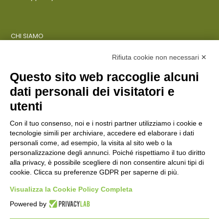
CHI SIAMO
COSA FACCIAMO
AZIENDE
Rifiuta cookie non necessari ✕
Questo sito web raccoglie alcuni
dati personali dei visitatori e
ENTI PUBBLICI
SCUOLE
utenti
CITTADINI E FAMIGLIE
Con il tuo consenso, noi e i nostri partner utilizziamo i cookie e
tecnologie simili per archiviare, accedere ed elaborare i dati
personali come, ad esempio, la visita al sito web o la
CONTATTI
personalizzazione degli annunci. Poiché rispettiamo il tuo diritto
Seguici su:
alla privacy, è possibile scegliere di non consentire alcuni tipi di
cookie. Clicca su preferenze GDPR per saperne di più.
Italiano
Visualizza la Cookie Policy Completa
Powered by