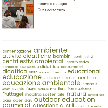
insieme a Fruttagel
23 Marzo 2026
ambiente
alimentazione
attività didattiche
bambini
centri estivi
centri estivi ambientali
centro estivo
concorso didattico
concorso
consumatori
didattica
educational
dieta
ecoparco di vezzano
educazione
educazione alimentare
educazione ambientale
erasmus+
formazione
evento
fauna
flora
estate
festa del latte
natura
Fruttagel
mobilità sostenibile
notte di luce
outdoor education
oasi
open day
parmalat
questione di stili
raccolta differenziata