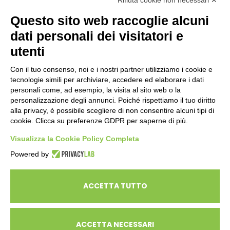
Rifiuta cookie non necessari ✕
Questo sito web raccoglie alcuni
dati personali dei visitatori e
ENTI PUBBLICI
SCUOLE
utenti
CITTADINI E FAMIGLIE
Con il tuo consenso, noi e i nostri partner utilizziamo i cookie e
tecnologie simili per archiviare, accedere ed elaborare i dati
personali come, ad esempio, la visita al sito web o la
CONTATTI
personalizzazione degli annunci. Poiché rispettiamo il tuo diritto
Seguici su:
alla privacy, è possibile scegliere di non consentire alcuni tipi di
cookie. Clicca su preferenze GDPR per saperne di più.
Italiano
Visualizza la Cookie Policy Completa
Powered by
ECOSAPIENS è un marchio L’Ovile Cooperativa Sociale
© Cooperativa L’Ovile. Iscr.Reg.Imp.R.E. e P.IVA 01541120356 -
ACCETTA TUTTO
Albo Cooperative a mutualità prevalente n.A114164
ACCETTA NECESSARI