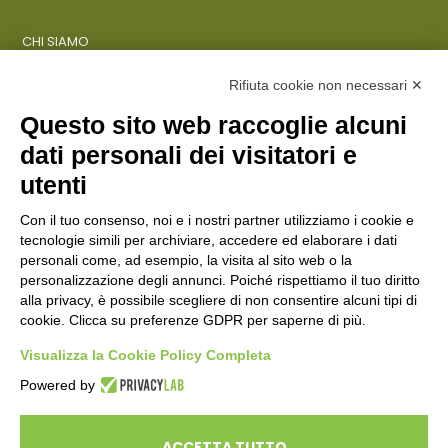
CHI SIAMO
COSA FACCIAMO
AZIENDE
Rifiuta cookie non necessari ✕
Questo sito web raccoglie alcuni
dati personali dei visitatori e
ENTI PUBBLICI
SCUOLE
utenti
CITTADINI E FAMIGLIE
Con il tuo consenso, noi e i nostri partner utilizziamo i cookie e
tecnologie simili per archiviare, accedere ed elaborare i dati
personali come, ad esempio, la visita al sito web o la
CONTATTI
personalizzazione degli annunci. Poiché rispettiamo il tuo diritto
Seguici su:
alla privacy, è possibile scegliere di non consentire alcuni tipi di
cookie. Clicca su preferenze GDPR per saperne di più.
Italiano
Visualizza la Cookie Policy Completa
Powered by
ECOSAPIENS è un marchio L’Ovile Cooperativa Sociale
© Cooperativa L’Ovile. Iscr.Reg.Imp.R.E. e P.IVA 01541120356 -
ACCETTA TUTTO