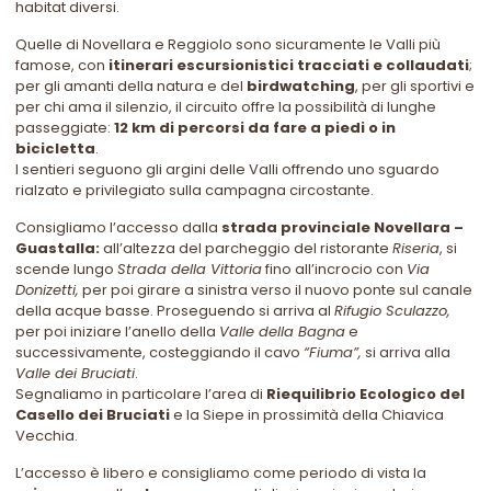
habitat diversi.
Quelle di Novellara e Reggiolo sono sicuramente le Valli più
famose, con
itinerari escursionistici tracciati e collaudati
;
per gli amanti della natura e del
birdwatching
, per gli sportivi e
per chi ama il silenzio, il circuito offre la possibilità di lunghe
passeggiate:
12 km di percorsi da fare a piedi o in
bicicletta
.
I sentieri seguono gli argini delle Valli offrendo uno sguardo
rialzato e privilegiato sulla campagna circostante.
Consigliamo l’accesso dalla
strada provinciale Novellara –
Guastalla:
all’altezza del parcheggio del ristorante
Riseria
, si
scende lungo
Strada della Vittoria
fino all’incrocio con
Via
Donizetti,
per poi girare a sinistra verso il nuovo ponte sul canale
della acque basse. Proseguendo si arriva al
Rifugio Sculazzo,
per poi iniziare l’anello della
Valle della Bagna
e
successivamente, costeggiando il cavo
“Fiuma”,
si arriva alla
Valle dei Bruciati
.
Segnaliamo in particolare l’area di
Riequilibrio Ecologico del
Casello dei Bruciati
e la Siepe in prossimità della Chiavica
Vecchia.
L’accesso è libero e consigliamo come periodo di vista la