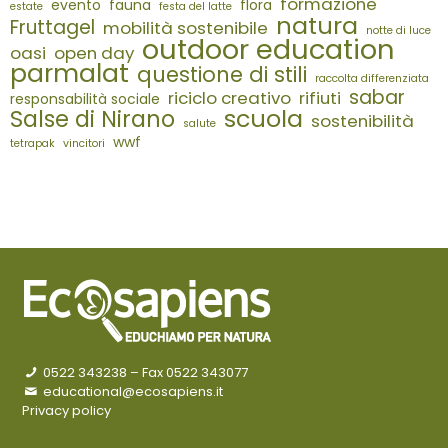
formazione
evento
fauna
flora
estate
festa del latte
natura
Fruttagel
mobilità sostenibile
notte di luce
outdoor education
oasi
open day
parmalat
questione di stili
raccolta differenziata
sabar
riciclo creativo
rifiuti
responsabilità sociale
scuola
Salse di Nirano
sostenibilità
salute
wwf
tetrapak
vincitori
0522 343238
– Fax 0522 343077
educational@ecosapiens.it
Privacy policy