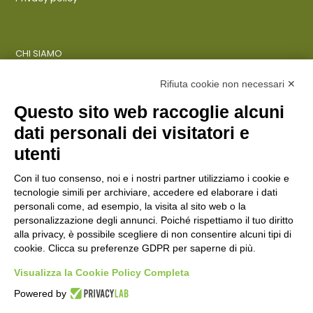
CHI SIAMO
COSA FACCIAMO
AZIENDE
Rifiuta cookie non necessari ✕
Questo sito web raccoglie alcuni
dati personali dei visitatori e
ENTI PUBBLICI
SCUOLE
utenti
CITTADINI E FAMIGLIE
Con il tuo consenso, noi e i nostri partner utilizziamo i cookie e
tecnologie simili per archiviare, accedere ed elaborare i dati
personali come, ad esempio, la visita al sito web o la
CONTATTI
personalizzazione degli annunci. Poiché rispettiamo il tuo diritto
Seguici su:
alla privacy, è possibile scegliere di non consentire alcuni tipi di
cookie. Clicca su preferenze GDPR per saperne di più.
Italiano
Visualizza la Cookie Policy Completa
Powered by