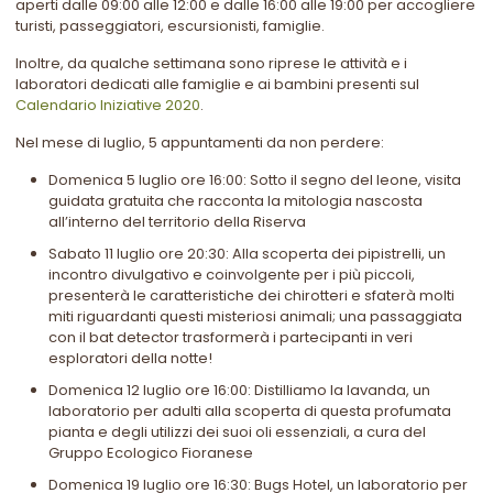
aperti dalle 09:00 alle 12:00 e dalle 16:00 alle 19:00 per accogliere
turisti, passeggiatori, escursionisti, famiglie.
Inoltre, da qualche settimana sono riprese le attività e i
laboratori dedicati alle famiglie e ai bambini presenti sul
Calendario Iniziative 2020
.
Nel mese di luglio, 5 appuntamenti da non perdere:
Domenica 5 luglio ore 16:00: Sotto il segno del leone, visita
guidata gratuita che racconta la mitologia nascosta
all’interno del territorio della Riserva
Sabato 11 luglio ore 20:30: Alla scoperta dei pipistrelli, un
incontro divulgativo e coinvolgente per i più piccoli,
presenterà le caratteristiche dei chirotteri e sfaterà molti
miti riguardanti questi misteriosi animali; una passaggiata
con il bat detector trasformerà i partecipanti in veri
esploratori della notte!
Domenica 12 luglio ore 16:00: Distilliamo la lavanda, un
laboratorio per adulti alla scoperta di questa profumata
pianta e degli utilizzi dei suoi oli essenziali, a cura del
Gruppo Ecologico Fioranese
Domenica 19 luglio ore 16:30: Bugs Hotel, un laboratorio per