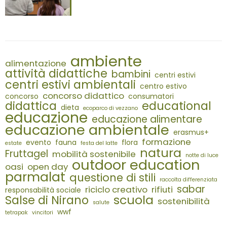
ambiente
alimentazione
attività didattiche
bambini
centri estivi
centri estivi ambientali
centro estivo
concorso didattico
concorso
consumatori
didattica
educational
dieta
ecoparco di vezzano
educazione
educazione alimentare
educazione ambientale
erasmus+
formazione
evento
fauna
flora
estate
festa del latte
natura
Fruttagel
mobilità sostenibile
notte di luce
outdoor education
oasi
open day
parmalat
questione di stili
raccolta differenziata
sabar
riciclo creativo
rifiuti
responsabilità sociale
scuola
Salse di Nirano
sostenibilità
salute
wwf
tetrapak
vincitori