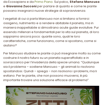
da Ecosapiens e da
Primo Piano
. Sul palco,
Stefano Mancuso
e
Giovanna Zucconi
per parlare di quanto e come le piante
possano insegnarci nuove strategie di sopravvivenza.
I vegetali di cui ci parla Mancuso non si limitano a fornirci
ossigeno, nutrimento e a rendere abitabile il pianeta, ma in
maniera inappellabile si dimostrano acute guide evolutive. Pur
essendo millenari e fondamentali per la vita sul pianeta, di loro
sappiamo ancora poco: quante sono, quali le loro
caratteristiche, come funzionano, come si spostano, come si
aiutano?
Per Mancuso studiare le piante ci può insegnare molto su come
costruire il nostro futuro su un pianeta superaffollato e in
sovraccarico per l’invadenza della specie umana. “Qualunque
sia il problema – sostiene Mancuso – gli animali lo risolvono
spostandosi. Quindi – spiega – non risolvono i problemi, ma li
evitano. Per le piante, che non possono muoversi, è più
importante trovare una soluzione efficace al problema”.