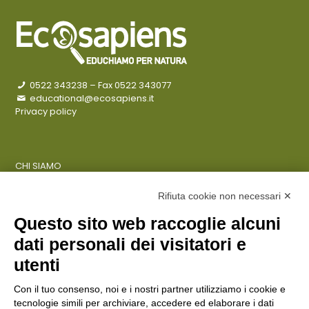
0522 343238
– Fax 0522 343077
educational@ecosapiens.it
Privacy policy
CHI SIAMO
COSA FACCIAMO
AZIENDE
Rifiuta cookie non necessari ✕
Questo sito web raccoglie alcuni
dati personali dei visitatori e
ENTI PUBBLICI
SCUOLE
utenti
CITTADINI E FAMIGLIE
Con il tuo consenso, noi e i nostri partner utilizziamo i cookie e
tecnologie simili per archiviare, accedere ed elaborare i dati