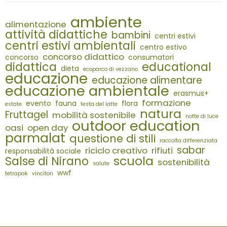
ambiente
alimentazione
attività didattiche
bambini
centri estivi
centri estivi ambientali
centro estivo
concorso didattico
concorso
consumatori
didattica
educational
dieta
ecoparco di vezzano
educazione
educazione alimentare
educazione ambientale
erasmus+
formazione
evento
fauna
flora
estate
festa del latte
natura
Fruttagel
mobilità sostenibile
notte di luce
outdoor education
oasi
open day
parmalat
questione di stili
raccolta differenziata
sabar
riciclo creativo
rifiuti
responsabilità sociale
scuola
Salse di Nirano
sostenibilità
salute
wwf
tetrapak
vincitori