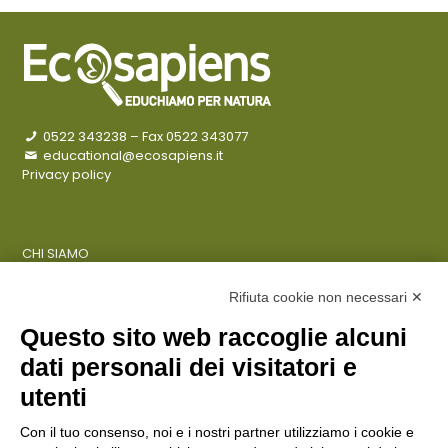
0522 343238
– Fax 0522 343077
educational@ecosapiens.it
Privacy policy
CHI SIAMO
COSA FACCIAMO
AZIENDE
Rifiuta cookie non necessari ✕
Questo sito web raccoglie alcuni
dati personali dei visitatori e
ENTI PUBBLICI
SCUOLE
utenti
CITTADINI E FAMIGLIE
Con il tuo consenso, noi e i nostri partner utilizziamo i cookie e