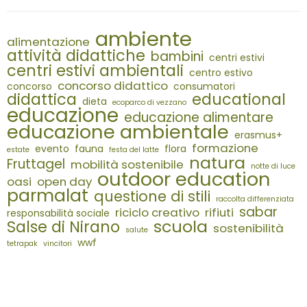
ambiente
alimentazione
attività didattiche
bambini
centri estivi
centri estivi ambientali
centro estivo
concorso didattico
concorso
consumatori
didattica
educational
dieta
ecoparco di vezzano
educazione
educazione alimentare
educazione ambientale
erasmus+
formazione
evento
fauna
flora
estate
festa del latte
natura
Fruttagel
mobilità sostenibile
notte di luce
outdoor education
oasi
open day
parmalat
questione di stili
raccolta differenziata
sabar
riciclo creativo
rifiuti
responsabilità sociale
scuola
Salse di Nirano
sostenibilità
salute
wwf
tetrapak
vincitori