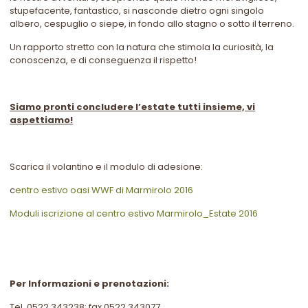
stupefacente, fantastico, si nasconde dietro ogni singolo
albero, cespuglio o siepe, in fondo allo stagno o sotto il terreno.
Un rapporto stretto con la natura che stimola la curiosità, la
conoscenza, e di conseguenza il rispetto!
Siamo pronti concludere l’estate tutti insieme, vi
aspettiamo!
Scarica il volantino e il modulo di adesione:
c
entro estivo oasi WWF di Marmirolo 2016
Moduli iscrizione al centro estivo Marmirolo_Estate 2016
Per Informazioni e prenotazioni:
Tel. 0522.343238; fax 0522.343077