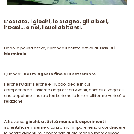
L’estate, i giochi, lo stagno, gli alberi,
l’Oasi… e noi, i suoi abitanti.
Dopo la pausa estiva, riprende il centro estivo all’
Oasi di
Marmirolo
.
Quando?
Dal 22 agosto fino al 9 settembre.
Perché l’Oasi? Perché è il luogo ideale in cui
comprendere l’insieme degli esseri viventi, animali e vegetali
che popolano il nostro territorio nella loro multiforme varietà e
relazione.
Attraverso
giochi, attività manuali, esperimenti
scientifici
e insieme a tanti amici, impareremo a condividere
le nostre avventure, scoprendo quale mondo meraviglioso,