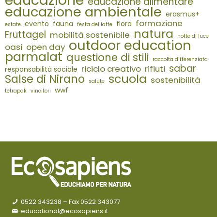
educazione alimentare
educazione ambientale
erasmus+
formazione
evento
fauna
flora
estate
festa del latte
natura
Fruttagel
mobilità sostenibile
notte di luce
outdoor education
oasi
open day
parmalat
questione di stili
raccolta differenziata
sabar
riciclo creativo
rifiuti
responsabilità sociale
scuola
Salse di Nirano
sostenibilità
salute
wwf
tetrapak
vincitori
0522 343238
– Fax 0522 343077
educational@ecosapiens.it