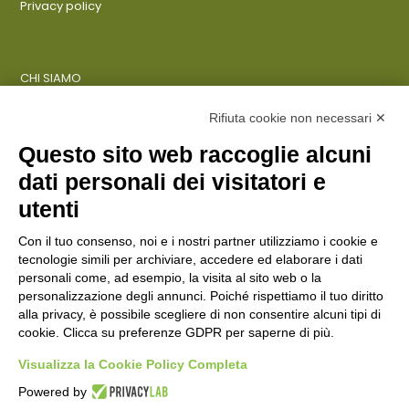
Privacy policy
CHI SIAMO
COSA FACCIAMO
AZIENDE
Rifiuta cookie non necessari ✕
Questo sito web raccoglie alcuni
dati personali dei visitatori e
ENTI PUBBLICI
SCUOLE
utenti
CITTADINI E FAMIGLIE
Con il tuo consenso, noi e i nostri partner utilizziamo i cookie e
tecnologie simili per archiviare, accedere ed elaborare i dati
personali come, ad esempio, la visita al sito web o la
CONTATTI
personalizzazione degli annunci. Poiché rispettiamo il tuo diritto
Seguici su:
alla privacy, è possibile scegliere di non consentire alcuni tipi di
cookie. Clicca su preferenze GDPR per saperne di più.
Italiano
Visualizza la Cookie Policy Completa
Powered by