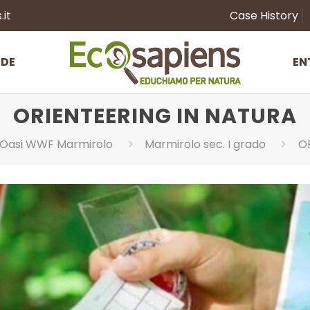
it
Case History
NDE
EN
ORIENTEERING IN NATURA
Oasi WWF Marmirolo
Marmirolo sec. I grado
O