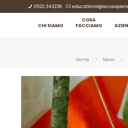
0522 343238
educational@ecosapiens.
COSA
CHI SIAMO
FACCIAMO
AZIE
Home
News