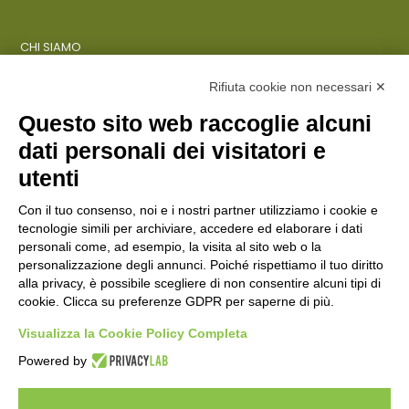
CHI SIAMO
COSA FACCIAMO
AZIENDE
Rifiuta cookie non necessari ✕
Questo sito web raccoglie alcuni
dati personali dei visitatori e
ENTI PUBBLICI
SCUOLE
utenti
CITTADINI E FAMIGLIE
Con il tuo consenso, noi e i nostri partner utilizziamo i cookie e
tecnologie simili per archiviare, accedere ed elaborare i dati
personali come, ad esempio, la visita al sito web o la
CONTATTI
personalizzazione degli annunci. Poiché rispettiamo il tuo diritto
Seguici su:
alla privacy, è possibile scegliere di non consentire alcuni tipi di
cookie. Clicca su preferenze GDPR per saperne di più.
Italiano
Visualizza la Cookie Policy Completa
Powered by
ECOSAPIENS è un marchio L’Ovile Cooperativa Sociale
© Cooperativa L’Ovile. Iscr.Reg.Imp.R.E. e P.IVA 01541120356 -