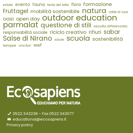
formazione
evento
fauna
flora
estate
festa del latte
natura
Fruttagel
mobilità sostenibile
notte di luce
outdoor education
oasi
open day
parmalat
questione di stili
raccolta differenziata
sabar
riciclo creativo
rifiuti
responsabilità sociale
scuola
Salse di Nirano
sostenibilità
salute
wwf
tetrapak
vincitori
0522 343238
– Fax 0522 343077
educational@ecosapiens.it
Privacy policy