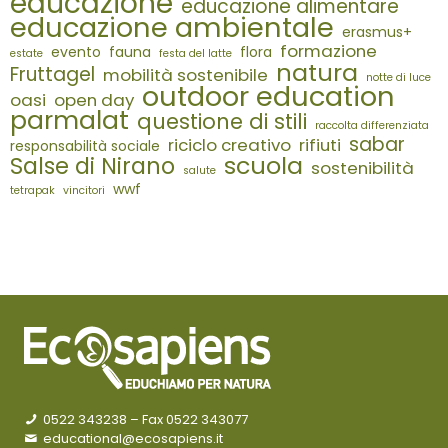
educazione
educazione alimentare
educazione ambientale
erasmus+
formazione
evento
fauna
flora
estate
festa del latte
natura
Fruttagel
mobilità sostenibile
notte di luce
outdoor education
oasi
open day
parmalat
questione di stili
raccolta differenziata
sabar
riciclo creativo
rifiuti
responsabilità sociale
scuola
Salse di Nirano
sostenibilità
salute
wwf
tetrapak
vincitori
0522 343238
– Fax 0522 343077
educational@ecosapiens.it