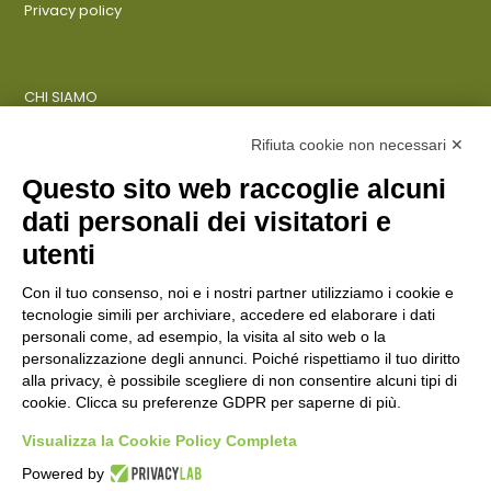
Privacy policy
CHI SIAMO
COSA FACCIAMO
AZIENDE
Rifiuta cookie non necessari ✕
Questo sito web raccoglie alcuni
dati personali dei visitatori e
ENTI PUBBLICI
SCUOLE
utenti
CITTADINI E FAMIGLIE
Con il tuo consenso, noi e i nostri partner utilizziamo i cookie e
tecnologie simili per archiviare, accedere ed elaborare i dati
personali come, ad esempio, la visita al sito web o la
CONTATTI
personalizzazione degli annunci. Poiché rispettiamo il tuo diritto
Seguici su:
alla privacy, è possibile scegliere di non consentire alcuni tipi di
cookie. Clicca su preferenze GDPR per saperne di più.
Italiano
Visualizza la Cookie Policy Completa
Powered by