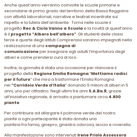
Anche quest’anno verranno coinvolte le scuole primarie e
secondarie di primo grado del territorio della Bassa Reggiana
con attività laboratoriali, narrative e teatrali incentrate sul
rispetto e la tutela dell’ambiente. Torna nelle scuole il
progetto
Rec & Cicla Vanno a Scuola
e la novità di quest’anno
è il
progetto “Albero bell’albero”
. Gli studenti delle classi
terze e quarte degli Istituti Comprensivi saranno impegnati nella
realizzazione di una
campagna di
comunicazione
per insegnare agli adulti l’importanza degli
alberi e come prendersi cura di loro.
Inoltre, la giornata è stata una occasione per rilanciare il
progetto della
Regione Emilia Romagna
“
Mettiamo radici
per il futuro
” che mira a trasformare l’Emilia Romagna
nel
“Corridoio Verde d’Italia
” donando 5 milioni di alberi in 5
anni, uno per cittadino. Negli ultimi tre anni
S.A.Ba.R
, grazie
all’iniziativa regionale, è arrivata a piantumare circa
4.800
piante
.
Per contribuire ad allargare il polmone verde del nostro
piante a ogni partecipante è stata donata una
piantina fra farnia, ginepro, ginestra odorosa, leccio e roverella.
Alla manifestazione sono intervenuti
Irene Priolo Assessora