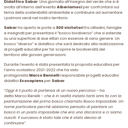
Didattico Sabar
. Una giornata all’insegna del verde che si è
svolta all’interno dell’evento
Alberiamoci
per confrontarsi sul
tema della sostenibilità ambientale e contribuire ad aumentare
i polmoni verdi nel nostro territorio.
Sabar
ha aperto le porte a
300 visitatori
fra cittadini, famiglie
e insegnati per presentare il “bosco biodiverso” che si estende
su una superficie di due ettari con essenze di vario genere. Un
bosco “diverso” e didattico che sarà dedicato alla realizzazione
di progetti educativi per far scoprire le biodiversità del
territorio alle giovani generazioni.
Durante l’evento è stata presentata la proposta educativa per
l’anno scolastico 2021-2022 che ha visto
protagonista
Marco Bennelli
responsabile progetti educativi
didattici
Ecosapiens
per
Sabar
.
“
Oggi è il punto di partenza di un nuovo percorso
– ha
detto Marco Benelli –
che è in realtà iniziato tanti anni fa con la
piantumazione del primo bosco chiamato Bosco Impossibile. Un
nome particolare perché abbiamo pensato di piantare un
bosco in un posto impossibile che era una discarica e ci siamo
riusciti. Il successo è stato tale che è stato deciso di
continuare”.