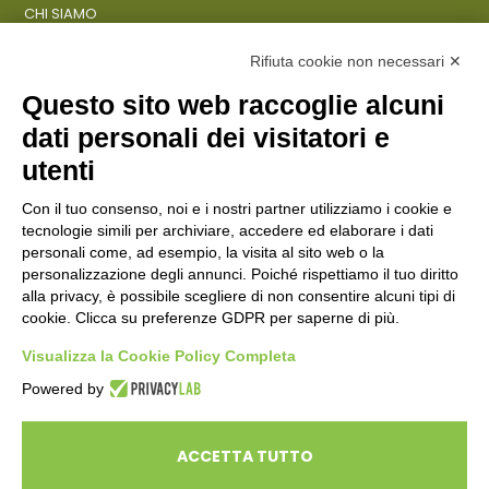
CHI SIAMO
COSA FACCIAMO
AZIENDE
Rifiuta cookie non necessari ✕
Questo sito web raccoglie alcuni
dati personali dei visitatori e
ENTI PUBBLICI
SCUOLE
utenti
CITTADINI E FAMIGLIE
Con il tuo consenso, noi e i nostri partner utilizziamo i cookie e
tecnologie simili per archiviare, accedere ed elaborare i dati
personali come, ad esempio, la visita al sito web o la
CONTATTI
personalizzazione degli annunci. Poiché rispettiamo il tuo diritto
Seguici su:
alla privacy, è possibile scegliere di non consentire alcuni tipi di
cookie. Clicca su preferenze GDPR per saperne di più.
Italiano
Visualizza la Cookie Policy Completa
Powered by
ECOSAPIENS è un marchio L’Ovile Cooperativa Sociale
© Cooperativa L’Ovile. Iscr.Reg.Imp.R.E. e P.IVA 01541120356 -
ACCETTA TUTTO
Albo Cooperative a mutualità prevalente n.A114164