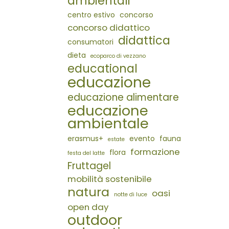
ambientali
centro estivo
concorso
concorso didattico
didattica
consumatori
dieta
ecoparco di vezzano
educational
educazione
educazione alimentare
educazione
ambientale
erasmus+
evento
fauna
estate
formazione
flora
festa del latte
Fruttagel
mobilità sostenibile
natura
oasi
notte di luce
open day
outdoor