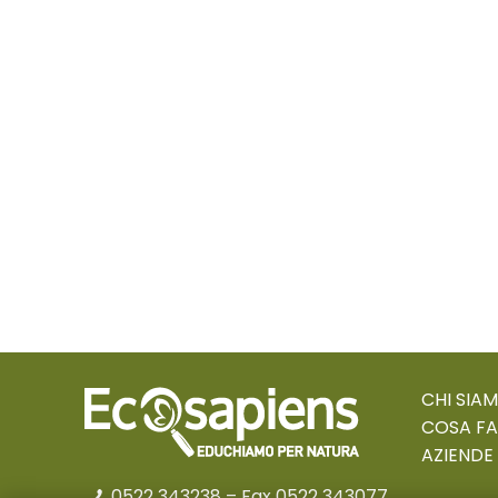
CHI SIA
COSA F
AZIENDE
0522 343238
– Fax 0522 343077