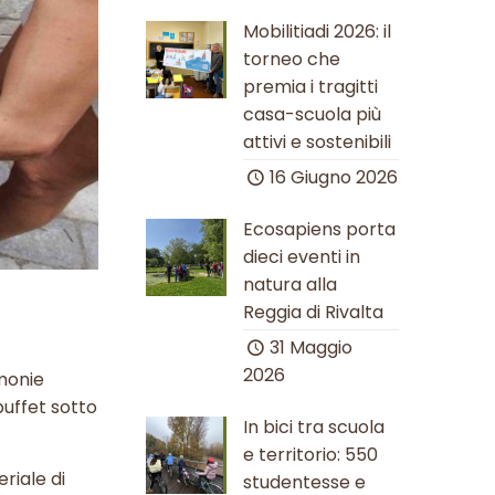
Mobilitiadi 2026: il
torneo che
premia i tragitti
casa-scuola più
attivi e sostenibili
16 Giugno 2026
Ecosapiens porta
dieci eventi in
natura alla
Reggia di Rivalta
31 Maggio
2026
rmonie
buffet sotto
In bici tra scuola
e territorio: 550
riale di
studentesse e