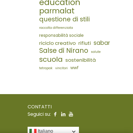
education
parmalat
questione di stili
raccolta differenziata
responsabilità sociale
sabar
riciclo creativo
rifiuti
Salse di Nirano
salute
scuola
sostenibilità
wwf
tetrapak
vincitori
CONTATTI
Seguici su:
Italiano