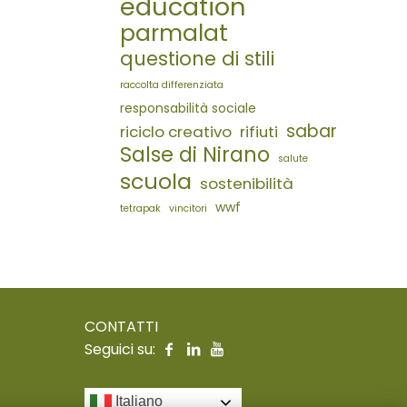
education
parmalat
questione di stili
raccolta differenziata
responsabilità sociale
sabar
riciclo creativo
rifiuti
Salse di Nirano
salute
scuola
sostenibilità
wwf
tetrapak
vincitori
CONTATTI
Seguici su:
Italiano