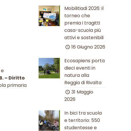
Mobilitiadi 2026: il
torneo che
premia i tragitti
casa-scuola più
attivi e sostenibili
16 Giugno 2026
Ecosapiens porta
dieci eventi in
 e
natura alla
. – Diritto
Reggia di Rivalta
ola primaria
31 Maggio
2026
In bici tra scuola
e territorio: 550
studentesse e