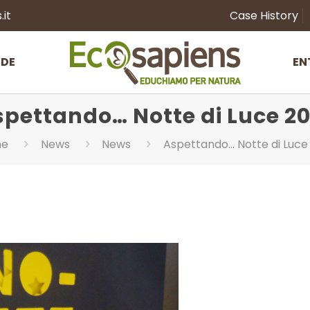
it
Case History
NDE
EN
spettando… Notte di Luce 20
me
News
News
Aspettando… Notte di Luce