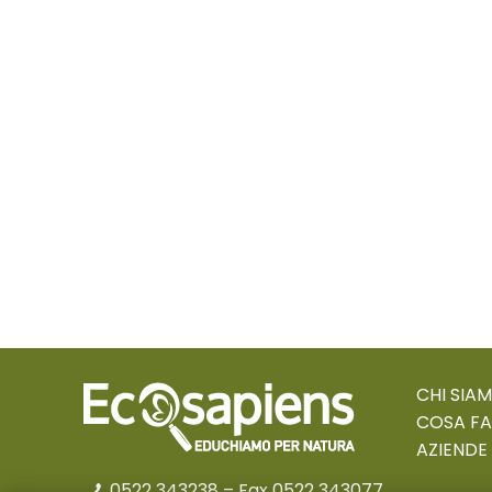
CHI SIA
COSA F
AZIENDE
0522 343238
– Fax 0522 343077