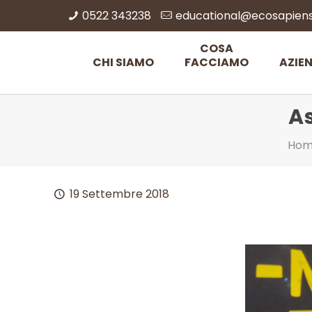
0522 343238
educational@ecosapiens.
COSA
CHI SIAMO
FACCIAMO
AZIE
A
Ho
19 Settembre 2018