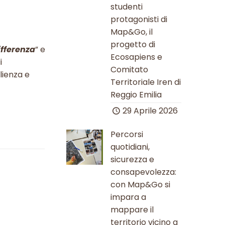
studenti
protagonisti di
Map&Go, il
progetto di
ifferenza
” e
Ecosapiens e
i
Comitato
lienza e
Territoriale Iren di
Reggio Emilia
29 Aprile 2026
Percorsi
quotidiani,
sicurezza e
consapevolezza:
con Map&Go si
impara a
mappare il
territorio vicino a