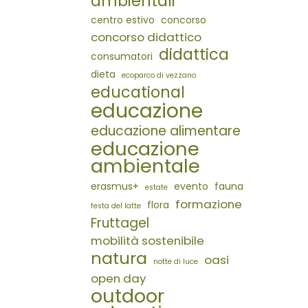
ambientali
centro estivo
concorso
concorso didattico
didattica
consumatori
dieta
ecoparco di vezzano
educational
educazione
educazione alimentare
educazione
ambientale
erasmus+
evento
fauna
estate
formazione
flora
festa del latte
Fruttagel
mobilità sostenibile
natura
oasi
notte di luce
open day
outdoor