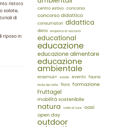
ambientali
nto ristoro
centro estivo
concorso
o salate,
concorso didattico
riali di
didattica
consumatori
dieta
ecoparco di vezzano
i riposo in
educational
educazione
educazione alimentare
educazione
ambientale
erasmus+
evento
fauna
estate
formazione
flora
festa del latte
Fruttagel
mobilità sostenibile
natura
oasi
notte di luce
open day
outdoor