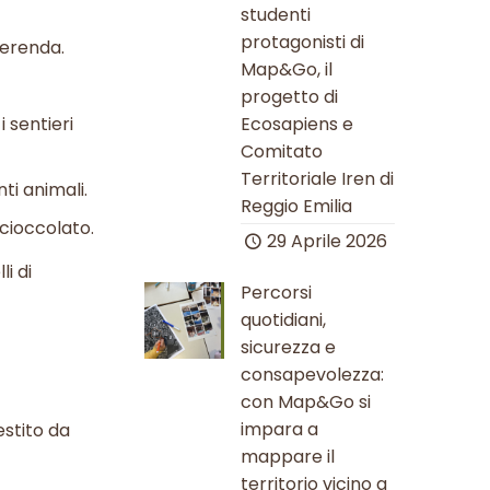
studenti
protagonisti di
merenda.
Map&Go, il
progetto di
 sentieri
Ecosapiens e
Comitato
Territoriale Iren di
ti animali.
Reggio Emilia
 cioccolato.
29 Aprile 2026
li di
Percorsi
quotidiani,
sicurezza e
consapevolezza:
con Map&Go si
impara a
estito da
mappare il
territorio vicino a