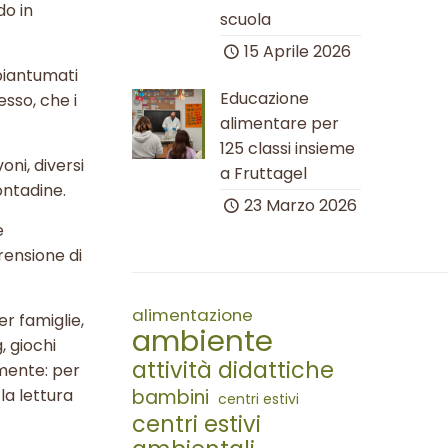
do in
scuola
15 Aprile 2026
 piantumati
Educazione
esso, che i
alimentare per
125 classi insieme
oni, diversi
a Fruttagel
contadine.
23 Marzo 2026
e
rensione di
alimentazione
r famiglie,
ambiente
, giochi
attività didattiche
amente: per
 la lettura
bambini
centri estivi
centri estivi