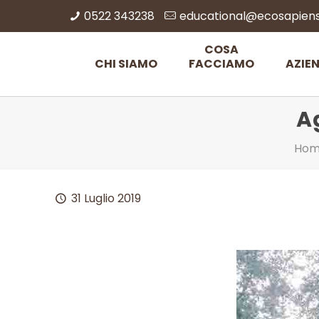
0522 343238
educational@ecosapiens.
COSA
CHI SIAMO
FACCIAMO
AZIE
A
Ho
31 Luglio 2019