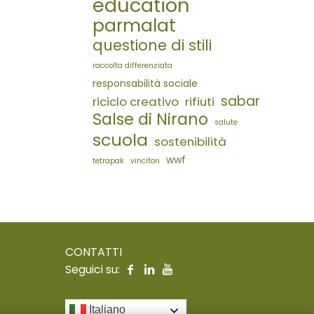
education
parmalat
questione di stili
raccolta differenziata
responsabilità sociale
sabar
riciclo creativo
rifiuti
Salse di Nirano
salute
scuola
sostenibilità
wwf
tetrapak
vincitori
CONTATTI
Seguici su:
Italiano