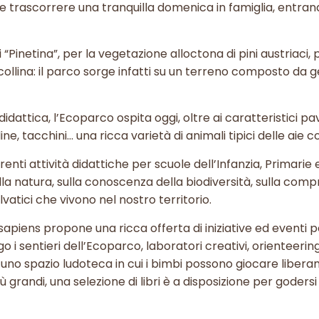
ve trascorrere una tranquilla domenica in famiglia, entran
“Pinetina”, per la vegetazione alloctona di pini austriaci,
collina: il parco sorge infatti su un terreno composto da g
idattica, l’Ecoparco ospita oggi, oltre ai caratteristici pav
alline, tacchini… una ricca varietà di animali tipici delle aie 
nti attività didattiche per scuole dell’Infanzia, Primarie 
lla natura, sulla conoscenza della biodiversità, sulla comp
elvatici che vivono nel nostro territorio.
apiens propone una ricca offerta di iniziative ed eventi pe
o i sentieri dell’Ecoparco, laboratori creativi, orienteering
o uno spazio ludoteca in cui i bimbi possono giocare liber
più grandi, una selezione di libri è a disposizione per godersi