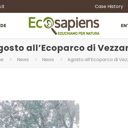
it
Case History
NDE
EN
gosto all’Ecoparco di Vezza
me
News
News
Agosto all’Ecoparco di Ve