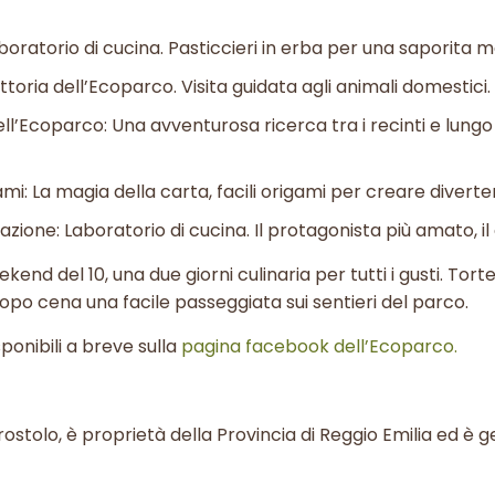
aboratorio di cucina. Pasticcieri in erba per una saporita 
ttoria dell’Ecoparco. Visita guidata agli animali domestici.
ll’Ecoparco: Una avventurosa ricerca tra i recinti e lungo i
ami: La magia della carta, facili origami per creare diverten
zione: Laboratorio di cucina. Il protagonista più amato, il
nd del 10, una due giorni culinaria per tutti i gusti. Tortel
dopo cena una facile passeggiata sui sentieri del parco.
ponibili a breve sulla
pagina facebook dell’Ecoparco.
rostolo, è proprietà della Provincia di Reggio Emilia ed è g