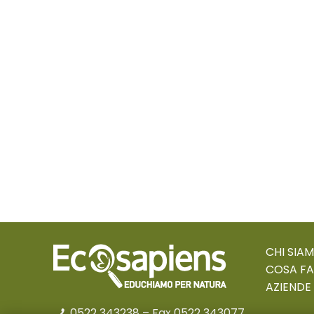
CHI SIA
COSA F
AZIENDE
0522 343238
– Fax 0522 343077