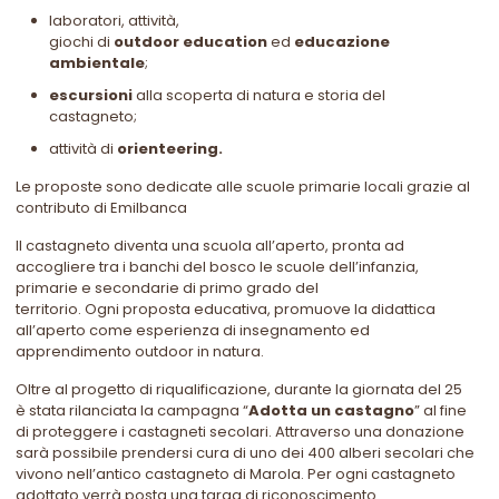
laboratori, attività,
giochi di
outdoor education
ed
educazione
ambientale
;
escursioni
alla scoperta di natura e storia del
castagneto;
attività di
orienteering.
Le proposte sono dedicate alle scuole primarie locali grazie al
contributo di Emilbanca
Il castagneto diventa una scuola all’aperto, pronta ad
accogliere tra i banchi del bosco le scuole dell’infanzia,
primarie e secondarie di primo grado del
territorio. Ogni proposta educativa, promuove la didattica
all’aperto come esperienza di insegnamento ed
apprendimento outdoor in natura.
Oltre al progetto di riqualificazione, durante la giornata del 25
è stata rilanciata la campagna “
Adotta un castagno
” al fine
di proteggere i castagneti secolari. Attraverso una donazione
sarà possibile prendersi cura di uno dei 400 alberi secolari che
vivono nell’antico castagneto di Marola. Per ogni castagneto
adottato verrà posta una targa di riconoscimento.