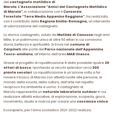
del
castagneto matildico di
Marola
.
L’Associazione “Amici del Castagneto Matildico
di Marola”
, in collaborazione con il
Consorzio
Forestale “Terre Medio Appenino Reggiano”
, ha realizzato,
con il contributo della
Regione Emilia-Romagna,
un intervento
di valorizzazione del castagneto.
Lo storico castagneto, voluto da
Matilde di Canossa
negli anni
Mille, è un patrimonio unico di oltre 50 ettari in cui convivono
storia, bellezza e spiritualità. Si trova nel
comune di
Carpineti
alle porte del
Parco nazionale dell’Appennino
Tosco-emiliano
, all’interno dell’area
MAB Unesco.
Grazie al progetto di riqualificazione è stato possibile ripulire
20
ettari di bosco
, riportando ai vecchi splendori circa
300
piante secolari
. La riqualificazione è un’azione volta a far
rivivere il bosco di Marola con attività rivolte alle persone, al
mondo della scuola, della cultura, dell’arte nel rispetto
reciproco tra ambiente e uomo. Il castagneto di
Marola rappresenta un
naturale laboratorio outdoor
in cui
realizzare attività educative, di esplorazione, scoperta, gioco,
movimento, studio e ricerca per creare una
coscienza civica
.
Ecosapiens, per l’anno scolastico 2021-2022 realizza: