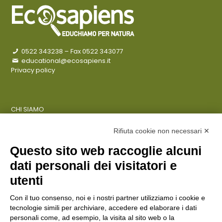
0522 343238
– Fax 0522 343077
educational@ecosapiens.it
Privacy policy
CHI SIAMO
COSA FACCIAMO
AZIENDE
Rifiuta cookie non necessari ✕
Questo sito web raccoglie alcuni
dati personali dei visitatori e
ENTI PUBBLICI
SCUOLE
utenti
CITTADINI E FAMIGLIE
Con il tuo consenso, noi e i nostri partner utilizziamo i cookie e
tecnologie simili per archiviare, accedere ed elaborare i dati
personali come, ad esempio, la visita al sito web o la