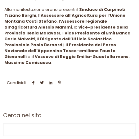
Alla manifestazione erano presenti il
Sindaco di Carpineti
Tiziano Borghi
,
l’Assessore all’Agricoltura per l’Unione
Montana Costi Stefano
,
l’Assessore regionale
all’agricoltura Alessio Mammi
, la
vice-presidente della
Provincia Ilenia Malavas
i, il
Vice Presidente di Emil Banca
Carlo Malvolti
, il
Dirigente dell’Ufficio Scolastico
Provinciale Paolo Bernardi
,
il Presidente del Parco
Nazionale dell’Appennino Tosco-emiliano Fausto
Giovanelli
e
il Vescovo di Reggio Emilia-Guastalla mons.
Massimo Camisasca
.
Condividi
Cerca nel sito