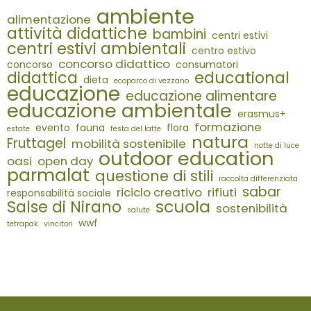
ambiente
alimentazione
attività didattiche
bambini
centri estivi
centri estivi ambientali
centro estivo
concorso didattico
concorso
consumatori
didattica
educational
dieta
ecoparco di vezzano
educazione
educazione alimentare
educazione ambientale
erasmus+
formazione
evento
fauna
flora
estate
festa del latte
natura
Fruttagel
mobilità sostenibile
notte di luce
outdoor education
oasi
open day
parmalat
questione di stili
raccolta differenziata
sabar
riciclo creativo
rifiuti
responsabilità sociale
scuola
Salse di Nirano
sostenibilità
salute
wwf
tetrapak
vincitori