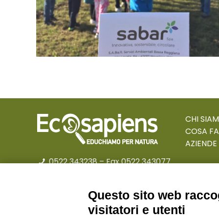
CHI SIA
COSA F
AZIENDE
0522 343238
– Fax 0522 343077
educational@ecosapiens.it
Privacy policy
Questo sito web raccog
visitatori e utenti