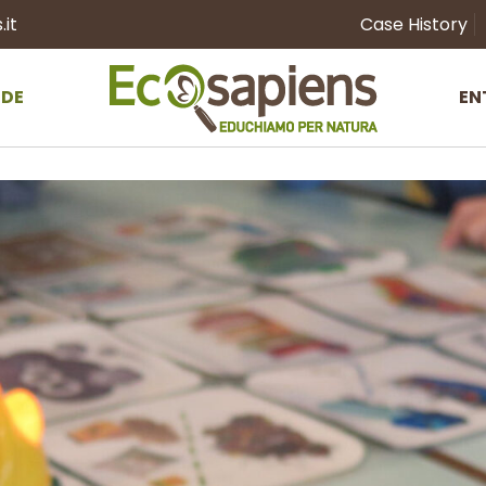
it
Case History
NDE
EN