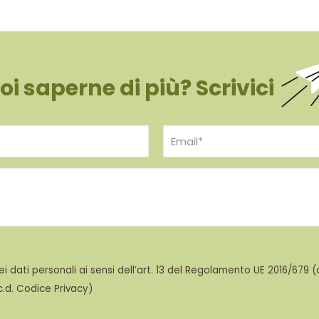
oi saperne di più? Scrivici
dati personali ai sensi dell’art. 13 del Regolamento UE 2016/679 (c.
(c.d. Codice Privacy)