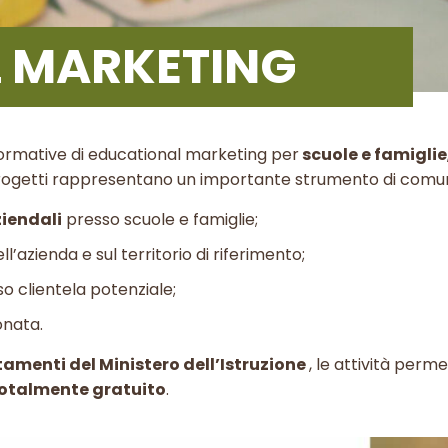
 MARKETING
 formative di educational marketing per
scuole e famiglie
ri progetti rappresentano un importante strumento di comu
ziendali
presso scuole e famiglie;
ll’azienda e sul territorio di riferimento;
o clientela potenziale;
onata.
tamenti del Ministero dell’Istruzione
, le attività perm
otalmente gratuito
.