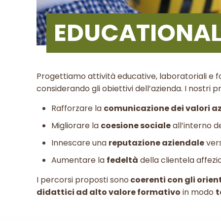
EDUCATIONAL
Progettiamo attività educative, laboratoriali e
considerando gli obiettivi dell’azienda. I nost
Rafforzare la
comunicazione dei valori a
Migliorare la
coesione sociale
all’interno de
Innescare una
reputazione aziendale
vers
Aumentare la
fedeltà
della clientela affezi
I percorsi proposti sono
coerenti con gli orien
didattici ad alto valore formativo
in modo
t