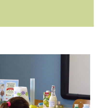
Fruttagel | Dal
campo al banco con
Ortillio