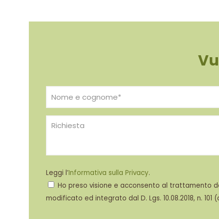
Vu
Leggi l’
Informativa sulla Privacy
.
Ho preso visione e acconsento al trattamento dei 
modificato ed integrato dal D. Lgs. 10.08.2018, n. 101 