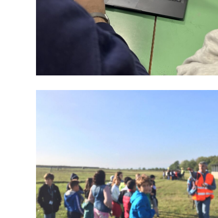
Sabar | Ric & Cicla
vanno a Scuola!