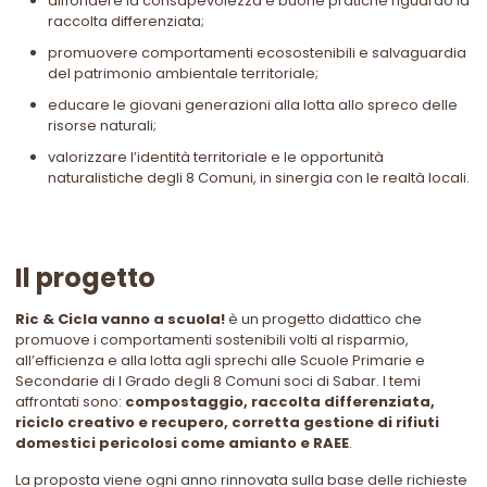
diffondere la consapevolezza e buone pratiche riguardo la
raccolta differenziata;
promuovere comportamenti ecosostenibili e salvaguardia
del patrimonio ambientale territoriale;
educare le giovani generazioni alla lotta allo spreco delle
risorse naturali;
valorizzare l’identità territoriale e le opportunità
naturalistiche degli 8 Comuni, in sinergia con le realtà locali.
Il progetto
Ric & Cicla vanno a scuola!
è un progetto didattico che
promuove i comportamenti sostenibili volti al risparmio,
all’efficienza e alla lotta agli sprechi alle Scuole Primarie e
Secondarie di I Grado degli 8 Comuni soci di Sabar. I temi
affrontati sono:
compostaggio, raccolta differenziata,
riciclo creativo e recupero, corretta gestione di rifiuti
domestici pericolosi come amianto e RAEE
.
La proposta viene ogni anno rinnovata sulla base delle richieste