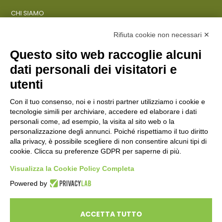
CHI SIAMO
COSA FACCIAMO
AZIENDE
Rifiuta cookie non necessari ✕
Questo sito web raccoglie alcuni
dati personali dei visitatori e
ENTI PUBBLICI
SCUOLE
utenti
CITTADINI E FAMIGLIE
Con il tuo consenso, noi e i nostri partner utilizziamo i cookie e
tecnologie simili per archiviare, accedere ed elaborare i dati
personali come, ad esempio, la visita al sito web o la
CONTATTI
personalizzazione degli annunci. Poiché rispettiamo il tuo diritto
Seguici su:
alla privacy, è possibile scegliere di non consentire alcuni tipi di
cookie. Clicca su preferenze GDPR per saperne di più.
Italiano
Visualizza la Cookie Policy Completa
Powered by
ECOSAPIENS è un marchio L’Ovile Cooperativa Sociale
© Cooperativa L’Ovile. Iscr.Reg.Imp.R.E. e P.IVA 01541120356 -
ACCETTA TUTTO
Albo Cooperative a mutualità prevalente n.A114164